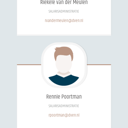
Riekele
van der Meulen
SALARISADMINISTRATIE
rvandermeulen@dven.nl
Rennie
Poortman
SALARISADMINISTRATIE
rpoortman@dven.nl