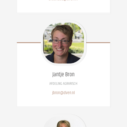
Jantje
Bron
AFDELING AGRARISCH
jbron@dven.nl