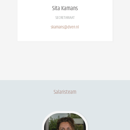
Sita
Kamans
SECRETARIAAT
skamans@dven.nl
Salaristeam