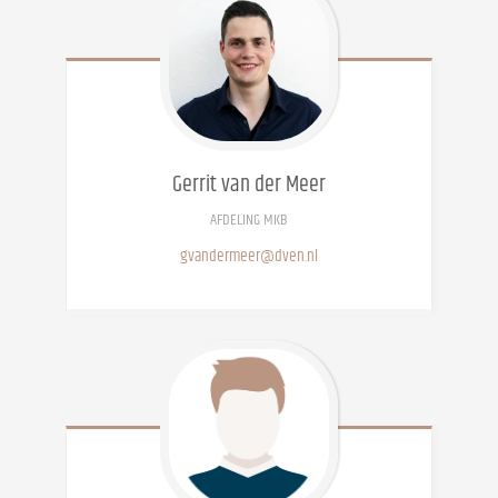
Gerrit
van der Meer
AFDELING MKB
gvandermeer@dven.nl