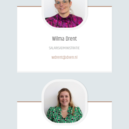
Wilma
Drent
SALARISADMINISTRATIE
wdrent@dven.nl