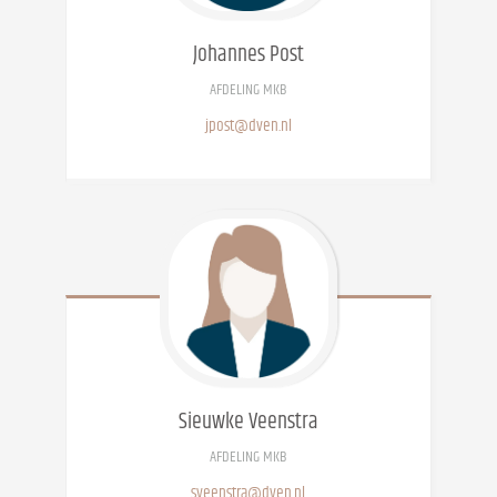
Johannes
Post
AFDELING MKB
jpost@dven.nl
Sieuwke
Veenstra
AFDELING MKB
sveenstra@dven.nl