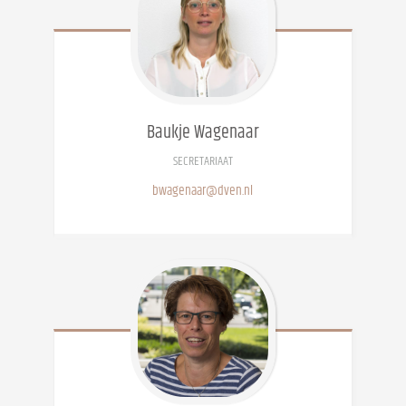
Baukje
Wagenaar
SECRETARIAAT
bwagenaar@dven.nl