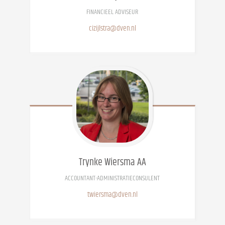
FINANCIEEL ADVISEUR
cizijlstra@dven.nl
Trynke
Wiersma AA
ACCOUNTANT-ADMINISTRATIECONSULENT
twiersma@dven.nl