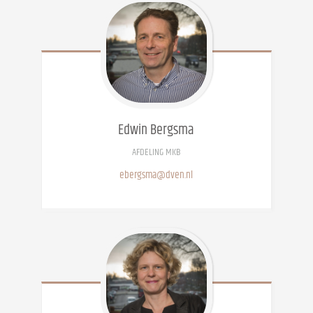
Edwin
Bergsma
AFDELING MKB
ebergsma@dven.nl