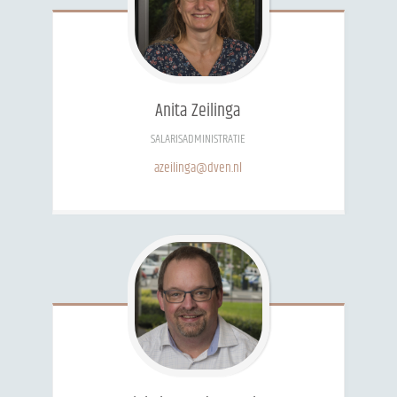
Anita
Zeilinga
SALARISADMINISTRATIE
azeilinga@dven.nl