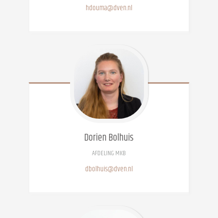
hdouma@dven.nl
Dorien
Bolhuis
AFDELING MKB
dbolhuis@dven.nl