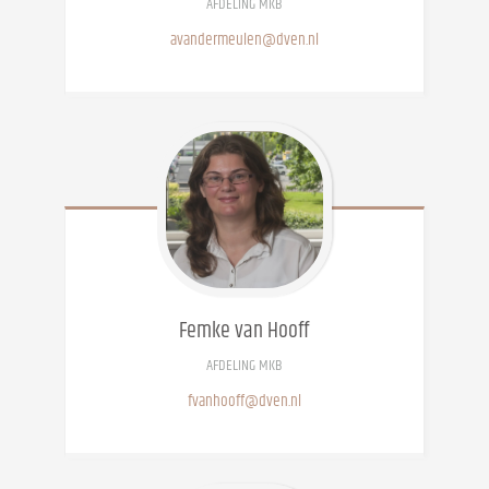
AFDELING MKB
avandermeulen@dven.nl
Femke
van Hooff
AFDELING MKB
fvanhooff@dven.nl