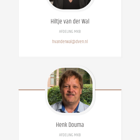
Hiltje
van der Wal
AFDELING MKB
hvanderwal@dven.nl
Henk
Douma
AFDELING MKB