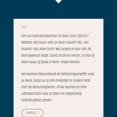
ZZP
Een accountancykantoor te duur voor zzp’ers?
Welnee. Wij staan voor je klaar vanaf € 80,- per
maand. Valt mee toch? Wij zorgen ervoor dat de
boel gewoon loopt. Goed, strak en netjes. Zo kun jij
doen waar jij goed in bent: ondernemen.
We kunnen bijvoorbeeld de belastingaangifte voor
je doen, zodat je zo min mogelijk te maken hebt
met de Belastingdienst. Of we kunnen je hele
administratie voor je doen en regelmatig
bedrijfsadvies geven.
Contact