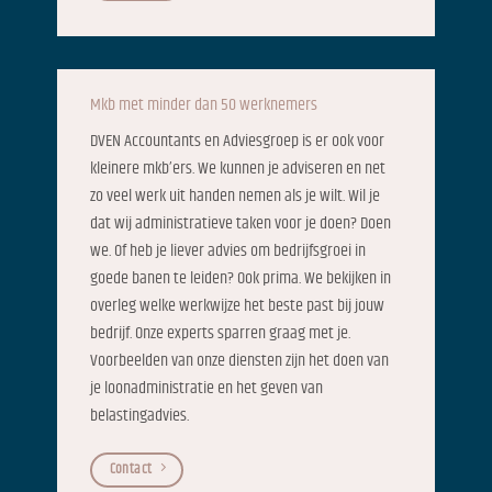
Mkb met minder dan 50 werknemers
DVEN Accountants en Adviesgroep is er ook voor
kleinere mkb’ers. We kunnen je adviseren en net
zo veel werk uit handen nemen als je wilt. Wil je
dat wij administratieve taken voor je doen? Doen
we. Of heb je liever advies om bedrijfsgroei in
goede banen te leiden? Ook prima. We bekijken in
overleg welke werkwijze het beste past bij jouw
bedrijf. Onze experts sparren graag met je.
Voorbeelden van onze diensten zijn het doen van
je loonadministratie en het geven van
belastingadvies.
Contact