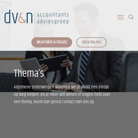
Ga
naar
inhoud
VACATURES & STAGES
DVEN ONLINE
Thema’s
Algemene onderwerpen waarmee we je alvast een eindje
op weg helpen. Als je meer wilt weten of vragen hebt over
een thema, neem dan gerust contact met ons op.