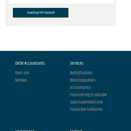
Download PDF-bestand
DVEN Accountants
Services
Over ons
Bedrijfsadvies
Nieuws
Belastingadvies
Accountancy
Financiering & subsidie
Salarisadministratie
Financiële toekomst