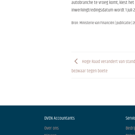
autobranche te vroeg komt, kiest het
inwerkingtredingsdatum wordt 1 juli 2
Bron: Ministerie van Financiën | publicatie | 
Hoge Raad verandert van standp
bezwaar tegen boete
DVEN Accountants
Servi
Over ons
Bedri