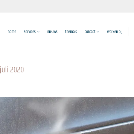
home
services
nieuws
thema’s
contact
werken bij
juli 2020