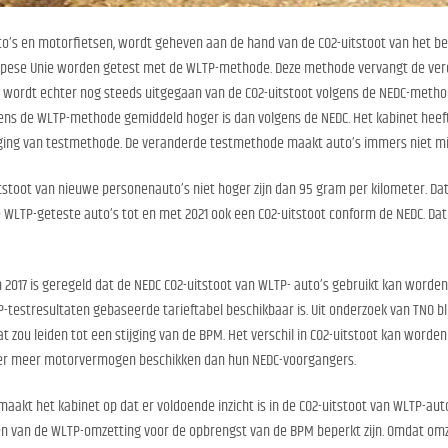
o’s en motorfietsen, wordt geheven aan de hand van de CO2-uitstoot van het be
ropese Unie worden getest met de WLTP-methode. Deze methode vervangt de ve
wordt echter nog steeds uitgegaan van de CO2-uitstoot volgens de NEDC-method
gens de WLTP-methode gemiddeld hoger is dan volgens de NEDC. Het kabinet hee
jziging van testmethode. De veranderde testmethode maakt auto’s immers niet mi
stoot van nieuwe personenauto’s niet hoger zijn dan 95 gram per kilometer. Da
 WLTP-geteste auto’s tot en met 2021 ook een CO2-uitstoot conform de NEDC. Dat
 2017 is geregeld dat de NEDC CO2-uitstoot van WLTP- auto’s gebruikt kan worden
P-testresultaten gebaseerde tarieftabel beschikbaar is. Uit onderzoek van TNO bl
t zou leiden tot een stijging van de BPM. Het verschil in CO2-uitstoot kan word
over meer motorvermogen beschikken dan hun NEDC-voorgangers.
maakt het kabinet op dat er voldoende inzicht is in de CO2-uitstoot van WLTP-au
gen van de WLTP-omzetting voor de opbrengst van de BPM beperkt zijn. Omdat omze