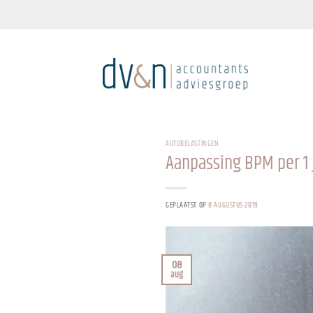
Ga
naar
inhoud
AUTOBELASTINGEN
Aanpassing BPM per 1 
GEPLAATST OP
8 AUGUSTUS 2019
08
aug