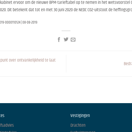
 kabinet ervoor om de nieuwe BPM-tarieftabel op te nemen in het wetsvoorstel O
020. Dit betekent dat tot en met 30 juni 2020 de NEDC CO2-uitstoot de heffingsgro
2019-0000110124 | 08-08-2019
unt over ontvankelijkheid te laat
Bedr
ces
Vestigingen
jfsadvies
Drachten