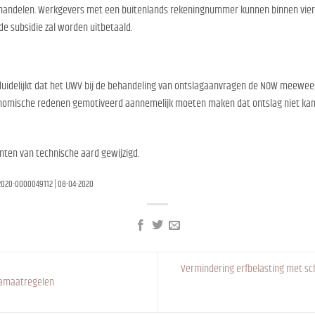
handelen. Werkgevers met een buitenlands rekeningnummer kunnen binnen vie
 subsidie zal worden uitbetaald.
erduidelijkt dat het UWV bij de behandeling van ontslagaanvragen de NOW meeweeg
nomische redenen gemotiveerd aannemelijk moeten maken dat ontslag niet ka
nten van technische aard gewijzigd.
 2020-0000049112 | 08-04-2020
Vermindering erfbelasting met sch
namaatregelen