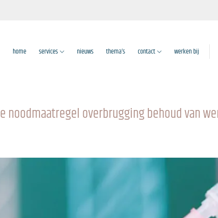
home
services
nieuws
thema’s
contact
werken bij
jke noodmaatregel overbrugging behoud van w