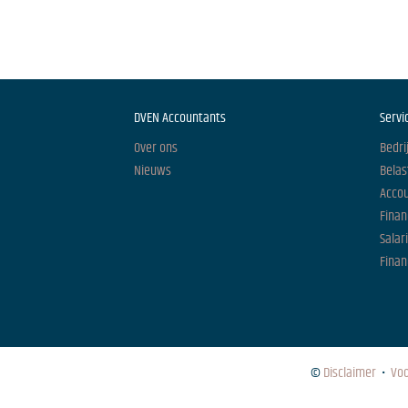
DVEN Accountants
Servi
Over ons
Bedri
Nieuws
Belas
Acco
Finan
Salar
Finan
©
Disclaimer
•
Vo