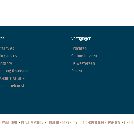
ces
Vestigingen
jfsadvies
Drachten
tingadvies
Surhuisterveen
untancy
De Westereen
ciering & subsidie
Roden
isadministratie
ciële toekomst
orwaarden
•
Privacy Policy
•
Klachtenregeling
•
Klokkenluidersregeling
•
Helpd