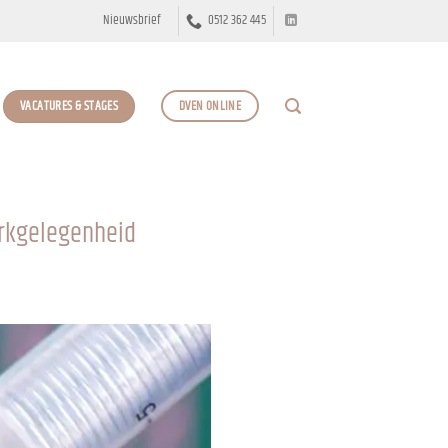
Nieuwsbrief
0512 362 445
VACATURES & STAGES
DVEN ONLINE
erkgelegenheid