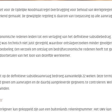
et voor de tijdelijke Noodmaatregel Overbrugging voor behoud van Werkgelegen
ekend gemaakt. De gewijzigde regeling is daarom van toepassing op alle aanvrag
onomische redenen leiden tot een verlaging van het definitieve subsidiebedrag.
g was technisch niet juist geregeld, waardoor ontslagverzoeken minder gevolg
bedoeling. Een verzoek om ontslag om bedrijfseconomische redenen heeft tot ge
t doorbetalen van het loon van dezelfde werknemer.
t op de definitieve subsidieaanvraag bedroeg aanvankelijk 22 weken. Deze termij
d geven om aanvragen en de daarbij aangeleverde gegevens te controleren. Wel za
vinden.
er
rkgever kan gekoppeld zijn aan een buitenlands rekeningnummer. Het UWV kan