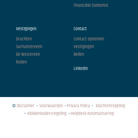
Financiële toekomst
Vestigingen
Contact
Drachten
Contact opnemen
Surhuisterveen
Vestigingen
De Westereen
Bellen
Roden
LinkedIn
©
Disclaimer
•
Voorwaarden
•
Privacy Policy
•
Klachtenregeling
•
Klokkenluidersregeling
•
Helpdesk Automatisering
NIEUWS