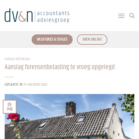
Ga
naar
inhoud
VACATURES & STAGES
DVEN ONLINE
OVERIGE HEFFINGEN
Aanslag forensenbelasting te vroeg opgelegd
GEPLAATST OP
25 AUGUSTUS 2022
25
aug