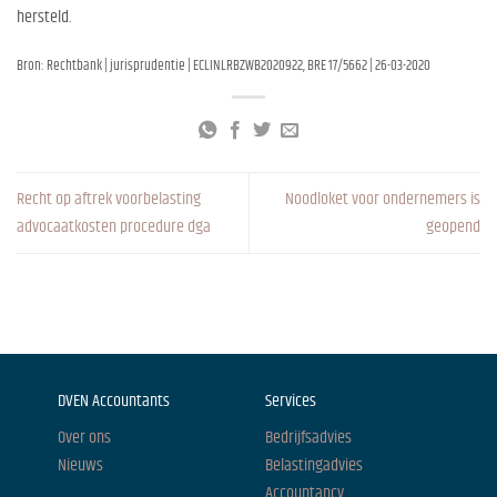
hersteld.
Bron: Rechtbank | jurisprudentie | ECLINLRBZWB2020922, BRE 17/5662 | 26-03-2020
Recht op aftrek voorbelasting
Noodloket voor ondernemers is
advocaatkosten procedure dga
geopend
DVEN Accountants
Services
Over ons
Bedrijfsadvies
Nieuws
Belastingadvies
Accountancy