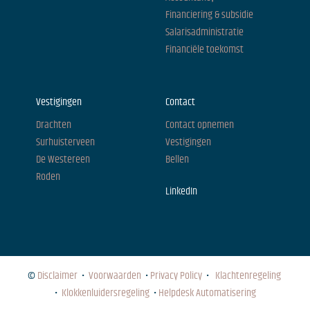
Financiering & subsidie
Salarisadministratie
Financiële toekomst
Vestigingen
Contact
Drachten
Contact opnemen
Surhuisterveen
Vestigingen
De Westereen
Bellen
Roden
LinkedIn
©
Disclaimer
•
Voorwaarden
•
Privacy Policy
•
Klachtenregeling
•
Klokkenluidersregeling
•
Helpdesk Automatisering