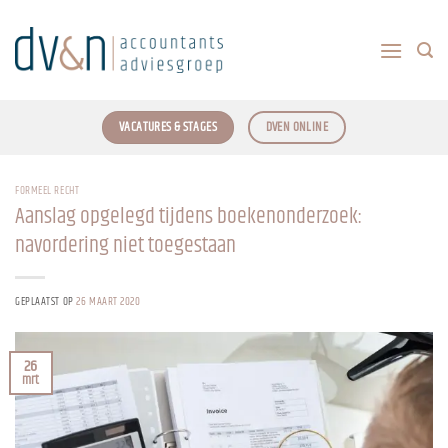
Ga
naar
inhoud
VACATURES & STAGES
DVEN ONLINE
FORMEEL RECHT
Aanslag opgelegd tijdens boekenonderzoek:
navordering niet toegestaan
GEPLAATST OP
26 MAART 2020
26
mrt