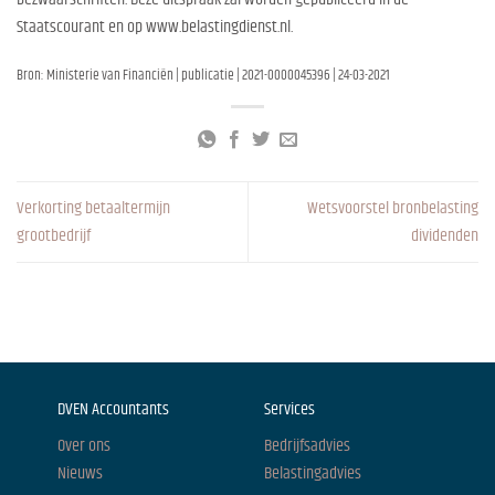
Staatscourant en op www.belastingdienst.nl.
Bron: Ministerie van Financiën | publicatie | 2021-0000045396 | 24-03-2021
Verkorting betaaltermijn
Wetsvoorstel bronbelasting
grootbedrijf
dividenden
DVEN Accountants
Services
Over ons
Bedrijfsadvies
Nieuws
Belastingadvies