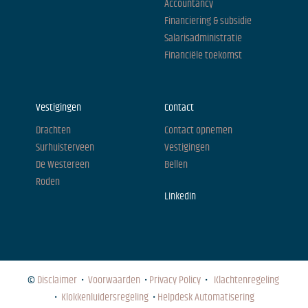
Accountancy
Financiering & subsidie
Salarisadministratie
Financiële toekomst
Vestigingen
Contact
Drachten
Contact opnemen
Surhuisterveen
Vestigingen
De Westereen
Bellen
Roden
LinkedIn
©
Disclaimer
•
Voorwaarden
•
Privacy Policy
•
Klachtenregeling
•
Klokkenluidersregeling
•
Helpdesk Automatisering