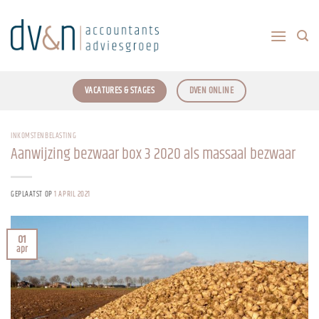
Ga
naar
inhoud
VACATURES & STAGES
DVEN ONLINE
INKOMSTENBELASTING
Aanwijzing bezwaar box 3 2020 als massaal bezwaar
GEPLAATST OP
1 APRIL 2021
01
apr