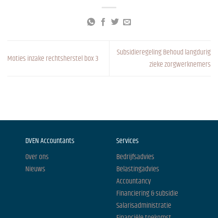
Subsidieregeling Behoud langdurig
Moties inzake rechtsherstel box 3
zieke zorgwerknemers
DVEN Accountants
Services
Over ons
Bedrijfsadvies
Nieuws
Belastingadvies
Accountancy
Financiering & subsidie
Salarisadministratie
Financiële toekomst