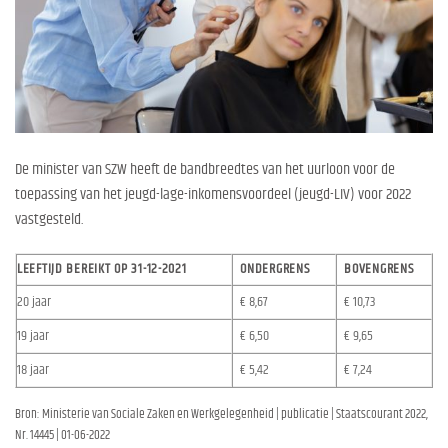
De minister van SZW heeft de bandbreedtes van het uurloon voor de
toepassing van het jeugd-lage-inkomensvoordeel (jeugd-LIV) voor 2022
vastgesteld.
LEEFTIJD BEREIKT OP 31-12-2021
ONDERGRENS
BOVENGRENS
20 jaar
€ 8,67
€ 10,73
19 jaar
€ 6,50
€ 9,65
18 jaar
€ 5,42
€ 7,24
Bron: Ministerie van Sociale Zaken en Werkgelegenheid | publicatie | Staatscourant 2022,
Nr. 14445 | 01-06-2022