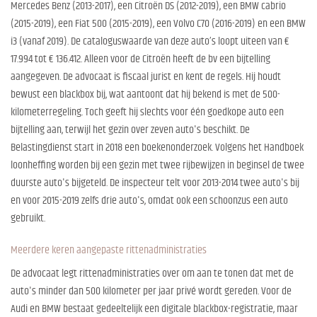
Mercedes Benz (2013-2017), een Citroën DS (2012-2019), een BMW cabrio
(2015-2019), een Fiat 500 (2015-2019), een Volvo C70 (2016-2019) en een BMW
i3 (vanaf 2019). De cataloguswaarde van deze auto’s loopt uiteen van €
17.994 tot € 136.412. Alleen voor de Citroën heeft de bv een bijtelling
aangegeven. De advocaat is fiscaal jurist en kent de regels. Hij houdt
bewust een blackbox bij, wat aantoont dat hij bekend is met de 500-
kilometerregeling. Toch geeft hij slechts voor één goedkope auto een
bijtelling aan, terwijl het gezin over zeven auto's beschikt. De
Belastingdienst start in 2018 een boekenonderzoek. Volgens het Handboek
loonheffing worden bij een gezin met twee rijbewijzen in beginsel de twee
duurste auto's bijgeteld. De inspecteur telt voor 2013-2014 twee auto's bij
en voor 2015-2019 zelfs drie auto's, omdat ook een schoonzus een auto
gebruikt.
Meerdere keren aangepaste rittenadministraties
De advocaat legt rittenadministraties over om aan te tonen dat met de
auto's minder dan 500 kilometer per jaar privé wordt gereden. Voor de
Audi en BMW bestaat gedeeltelijk een digitale blackbox-registratie, maar