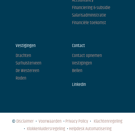
Accountancy
Financiering & subsidie
Salarisadministratie
Financiële toekomst
Vestigingen
Contact
Drachten
Contact opnemen
Surhuisterveen
Vestigingen
De Westereen
Bellen
Roden
LinkedIn
©
Disclaimer
•
Voorwaarden
•
Privacy Policy
•
Klachtenregeling
•
Klokkenluidersregeling
•
Helpdesk Automatisering