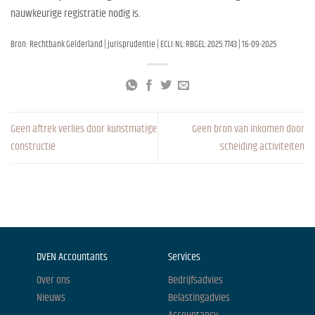
nauwkeurige registratie nodig is.
Bron: Rechtbank Gelderland | jurisprudentie | ECLI:NL:RBGEL:2025:7743 | 16-09-2025
Geen aftrek verlies door kunstmatige
Geen bron van inkomen door
constructie
scheiding activiteiten
DVEN Accountants
Services
Over ons
Bedrijfsadvies
Nieuws
Belastingadvies