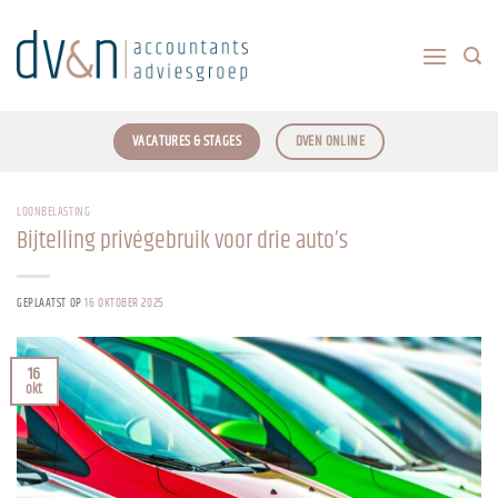
Ga
naar
inhoud
VACATURES & STAGES
DVEN ONLINE
LOONBELASTING
Bijtelling privégebruik voor drie auto’s
GEPLAATST OP
16 OKTOBER 2025
16
okt