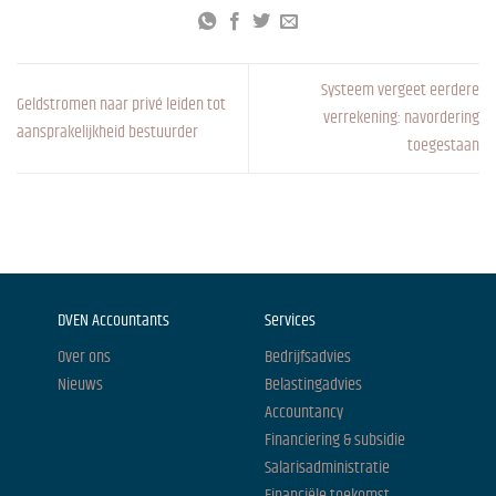
Systeem vergeet eerdere
Geldstromen naar privé leiden tot
verrekening: navordering
aansprakelijkheid bestuurder
toegestaan
DVEN Accountants
Services
Over ons
Bedrijfsadvies
Nieuws
Belastingadvies
Accountancy
Financiering & subsidie
Salarisadministratie
Financiële toekomst