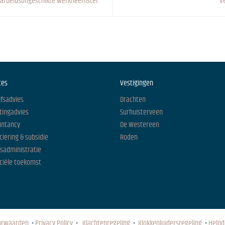
f arbeidsongeschikte werkneemster
V
ces
Vestigingen
jfsadvies
Drachten
tingadvies
Surhuisterveen
untancy
De Westereen
ciering & subsidie
Roden
isadministratie
ciële toekomst
orwaarden
•
Privacy Policy
•
Klachtenregeling
•
Klokkenluidersregeling
•
Helpd