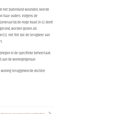
e in het buitenland woonden, keerde
an haar ouders. Volgens de
eneraal bij de Hoge Raad (A-G) deelt
fgerond, worden gezien als
r(s). Het feit dat de terugkeer van
s.
gelegen in de specifieke beheertaak
d aan de woningeigenaar.
jke woning teruggekeerde dochter.