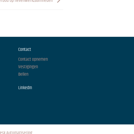
erbod op nevenwerkzaamheden
Contact
Contact opnemen
Vestigingen
Bellen
LinkedIn
esk Automatisering