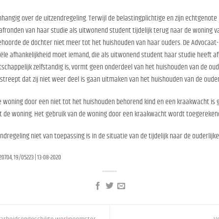
hangig over de uitzendregeling. Terwijl de belastingplichtige en zijn echtgenot
afronden van haar studie als uitwonend student tijdelijk terug naar de woning v
ehoorde de dochter niet meer tot het huishouden van haar ouders. De Advocaat-G
ële afhankelijkheid moet iemand, die als uitwonend student haar studie heeft a
schappelijk zelfstandig is, vormt geen onderdeel van het huishouden van de oude
erstreept dat zij niet weer deel is gaan uitmaken van het huishouden van de ouder
de woning door een niet tot het huishouden behorend kind en een kraakwacht is 
t de woning. Het gebruik van de woning door een kraakwacht wordt toegereken
endregeling niet van toepassing is in de situatie van de tijdelijk naar de ouderli
0704, 19/05223 | 13-08-2020