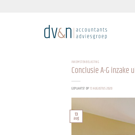
Ga
naar
inhoud
INKOMSTENBELASTING
Conclusie A-G inzake 
GEPLAATST OP
13 AUGUSTUS 2020
13
aug