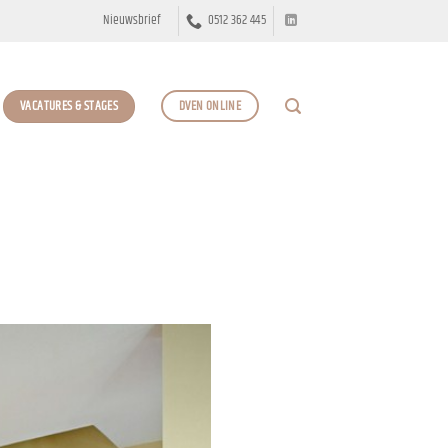
Nieuwsbrief
0512 362 445
VACATURES & STAGES
DVEN ONLINE