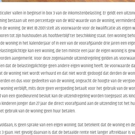
lier vallen in beginsel in box 3 van de inkomstenbelasting. Er geldt een uitzon
woning bestaan uit een percentage van de WOZ-waarde van de woning, verminderd
n de woning. De Wet IB 2001 stelt als voorwaarde voor de kwalificatie als eigen
horen tot zijn huishouden als hoofdverblijf ter beschikking staat. Een woning be
s de woning in het kalenderjaar of in een van de voorafgaande drie jaren een e
lastingplichtige kan een woning, die ten minste een jaar de eigen woning is gewee
g worden aangemerkt. Voor deze zogenaamde uitzendregeling gelden als voorwaar
d en dat de belastingplichtige geen andere eigen woning heeft. De voorwaarde d
dat de woning niet wordt verhuurd en dat niet wordt gedoogd dat derden de wonin
derden en dus voor gedeelten van de woning, ongeacht de hoogte van de vergoedin
oning verblijft, mits deze geen vergoeding betaalt voor het gebruik van de won
d van een goedkeurend besluit kan de uitzendregeling worden toegepast als kind
kinderen jonger dan 27 jaar die direct voorafgaand aan de uitzending tot het hu
et gebruik van de woning geen huur betalen.
voldaan, is geen sprake van een eigen woning. Dat betekent dat de woning en 
 3 gaan. Het gevolg daarvan is dat de betaalde rente niet langer aftrekbaar is va