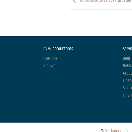
Ontbinding op verzoek situatie
DVEN Accountants
Servi
Over ons
Bedri
Nieuws
Belas
Acco
Finan
Salar
Finan
©
Disclaimer
•
Vo