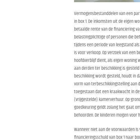
Vermogensbestanddelen van een particu
in box 1. De inkomsten uit de eigen 
betaalde rente van de financiering va
belastingplichtige of personen die be
tijdens een periode van leegstand al
is voor verkoop. Op verzoek van een be
hoofdverblijf dient, als eigen wonin
aan derden ter beschikking is gestel
beschikking wordt gesteld, houdt in 
vorm van terbeschikkingstelling aan 
toegestaan dat een kraakwacht in de w
(vrijgestelde) kamerverhuur. Op gron
goedkeuring geldt zolang het gaat om 
behoorden. De kinderen mogen voor h
Wanneer niet aan de voorwaarden is 
financieringsschuld van box 1 naar box