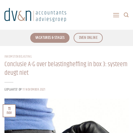
Ga
naar
inhoud
VACATURES & STAGES
DVEN ONLINE
INKOMSTENBELASTING
Conclusie A-G over belastingheffing in box 3: systeem
deugt niet
GEPLAATST OP
11 NOVEMBER 2021
11
nov