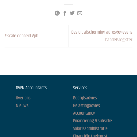
Besluit afscherming adresgegevens
Fiscale eenheid Vpb
handelsregister
DVEN Accountants
Services
Over ons
Bedrijfsadvies
Nieuws
Belastingadvies
Accountancy
Financiering & subsidie
Salarisadministratie
Financiële toekomst