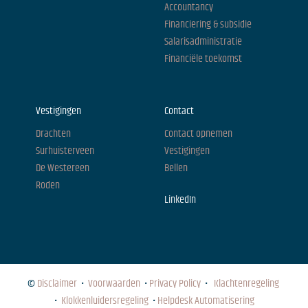
Accountancy
Financiering & subsidie
Salarisadministratie
Financiële toekomst
Vestigingen
Contact
Drachten
Contact opnemen
Surhuisterveen
Vestigingen
De Westereen
Bellen
Roden
LinkedIn
©
Disclaimer
•
Voorwaarden
•
Privacy Policy
•
Klachtenregeling
•
Klokkenluidersregeling
•
Helpdesk Automatisering