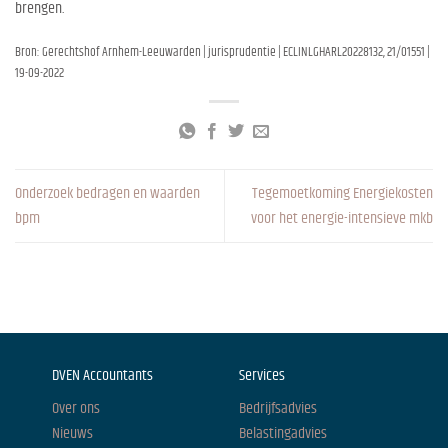
brengen.
Bron: Gerechtshof Arnhem-Leeuwarden | jurisprudentie | ECLINLGHARL20228132, 21/01551 |
19-09-2022
Onderzoek bedragen en waarden
Tegemoetkoming Energiekosten
bpm
voor het energie-intensieve mkb
DVEN Accountants
Services
Over ons
Bedrijfsadvies
Nieuws
Belastingadvies