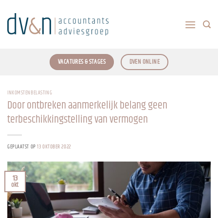
Ga
naar
inhoud
VACATURES & STAGES
DVEN ONLINE
INKOMSTENBELASTING
Door ontbreken aanmerkelijk belang geen
terbeschikkingstelling van vermogen
GEPLAATST OP
13 OKTOBER 2022
13
okt