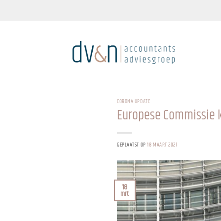
Ga
naar
inhoud
CORONA UPDATE
Europese Commissie k
GEPLAATST OP
18 MAART 2021
18
mrt