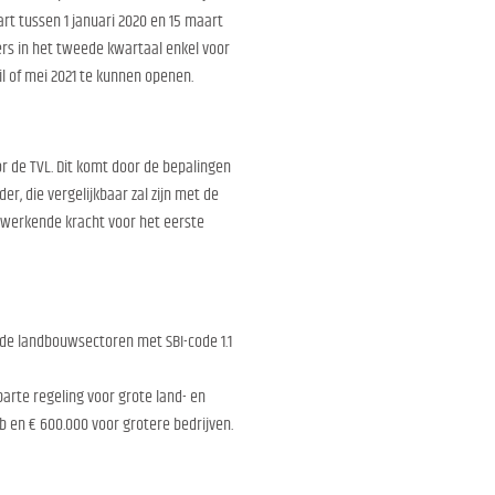
art tussen 1 januari 2020 en 15 maart
rs in het tweede kwartaal enkel voor
il of mei 2021 te kunnen openen.
r de TVL. Dit komt door de bepalingen
, die vergelijkbaar zal zijn met de
rugwerkende kracht voor het eerste
 de landbouwsectoren met SBI-code 1.1
arte regeling voor grote land- en
 en € 600.000 voor grotere bedrijven.