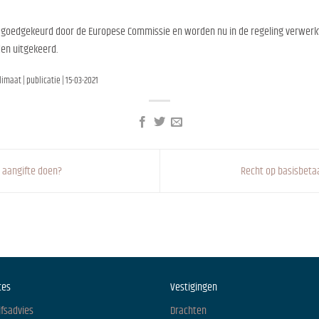
els goedgekeurd door de Europese Commissie en worden nu in de regeling verwerk
en uitgekeerd.
maat | publicatie | 15-03-2021
e aangifte doen?
Recht op basisbeta
ces
Vestigingen
jfsadvies
Drachten