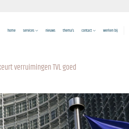
home
services
nieuws
thema’s
contact
werken bij
eurt verruimingen TVL goed