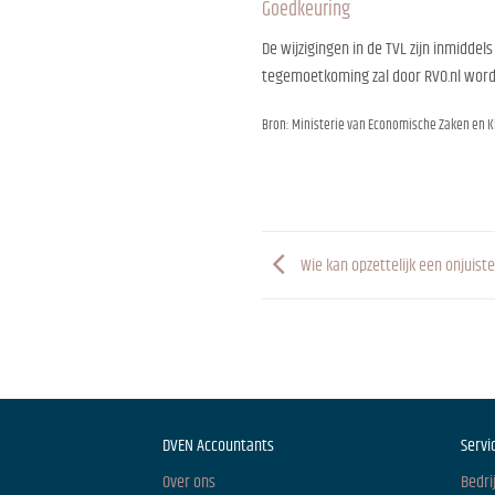
Goedkeuring
De wijzigingen in de TVL zijn inmidd
tegemoetkoming zal door RVO.nl word
Bron: Ministerie van Economische Zaken en Kli
Wie kan opzettelijk een onjuist
DVEN Accountants
Servi
Over ons
Bedri