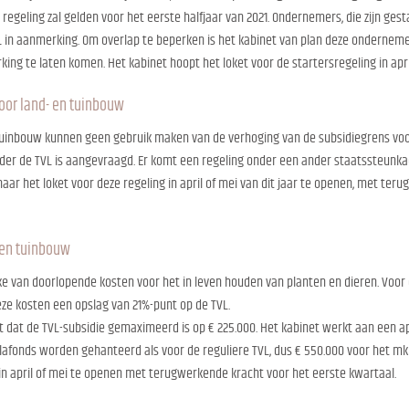
regeling zal gelden voor het eerste halfjaar van 2021. Ondernemers, die zijn gest
L in aanmerking. Om overlap te beperken is het kabinet van plan deze onderneme
ing te laten komen. Het kabinet hoopt het loket voor de startersregeling in apr
voor land- en tuinbouw
 tuinbouw kunnen geen gebruik maken van de verhoging van de subsidiegrens voo
r de TVL is aangevraagd. Er komt een regeling onder een ander staatssteunkader
naar het loket voor deze regeling in april of mei van dit jaar te openen, met te
 en tuinbouw
ake van doorlopende kosten voor het in leven houden van planten en dieren. Voor
eze kosten een opslag van 21%-punt op de TVL.
t dat de TVL-subsidie gemaximeerd is op € 225.000. Het kabinet werkt aan een ap
lafonds worden gehanteerd als voor de reguliere TVL, dus € 550.000 voor het mkb
 in april of mei te openen met terugwerkende kracht voor het eerste kwartaal.