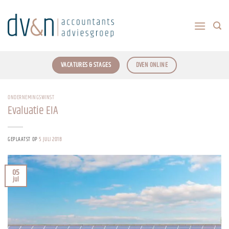
Ga
naar
inhoud
VACATURES & STAGES
DVEN ONLINE
ONDERNEMINGSWINST
Evaluatie EIA
GEPLAATST OP
5 JULI 2018
05
jul