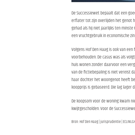
De Successiewet bepaalt dat een goed
erflater tot zijn overlijden het geno
gehad als hij niet jaarlijks ten minst
een vruchtgebruik in economische zin 
Volgens Hof Den Haag is ook van een fi
voorbehouden. De casus was als volg
huis wonen zonder daarvoor een verg
van de fictiebepaling is niet vereist 
haar dochter het woongenot heeft beh
koopprijs is gebaseerd. Die lag lage
De koopsom voor de woning kwam niet i
kwijtgescholden. Voor de Successiewet
Bron: Hof Den Haag | jurisprudentie | ECLINL