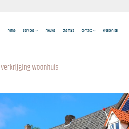
home
services
nieuws
thema’s
contact
werken bij
e verkrijging woonhuis