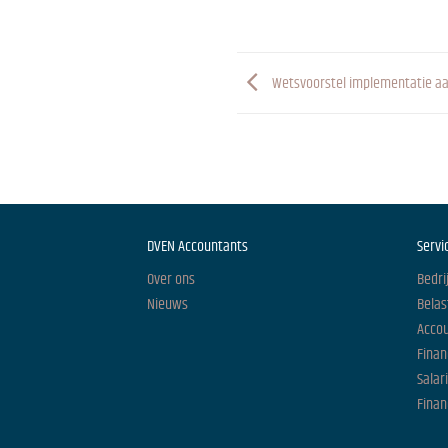
Wetsvoorstel implementatie aa
DVEN Accountants
Servi
Over ons
Bedri
Nieuws
Belas
Acco
Finan
Salar
Finan