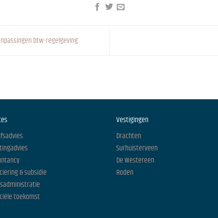
npassingen btw-regelgeving
ces
Vestigingen
jfsadvies
Drachten
tingadvies
Surhuisterveen
untancy
De Westereen
ciering & subsidie
Roden
isadministratie
ciële toekomst