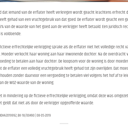
 dat iemand van de erflater heeft verkregen wordt geacht krachtens erfrecht doo
t heeft gehad van een vruchtgebruik van dat goed. De erflater wordt geacht een 
e 6% van de waarde van het goed aan de verkrijger heeft betaald. Een juridisch rec
is voldoende.
ctieve erfrechtelijke verkrijging sprake als de erflater niet het volledige recht
t. Moeder verkocht haar woning aan haar inwonende dochter. Na de overdracht 
oeding te betalen aan haar dochter. De koopsom voor de woning is door moeder
dat de erflater een volledig vruchtgebruik heeft gehad tot zijn overlijden. Dat m
ouden zonder daarvoor een vergoeding te betalen viel volgens het hof af te lei
r dan de WOZ-waarde van de woning.
n mindering op de fictieve erfrechtelijke verkrijging, omdat deze was omgezet i
 geldt dat niet als door de verkrijger opgeofferde waarde.
GHDHA2019992, BK-18/00490 | 08-05-2019