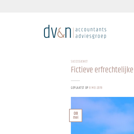
Ga
naar
inhoud
SUCCESSIEWET
Fictieve erfrechtelijk
GEPLAATST OP
8 MEI 2019
08
mei