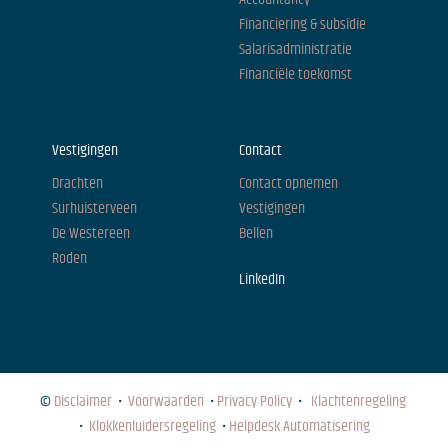
Financiering & subsidie
Salarisadministratie
Financiële toekomst
Vestigingen
Contact
Drachten
Contact opnemen
Surhuisterveen
Vestigingen
De Westereen
Bellen
Roden
LinkedIn
©
Disclaimer
•
Voorwaarden
•
Privacy Policy
•
Klachtenregeling
•
Klokkenluidersregeling
•
Helpdesk Automatisering