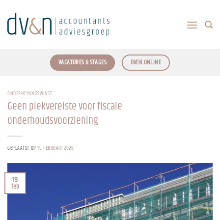
Ga
naar
inhoud
VACATURES & STAGES
DVEN ONLINE
ONDERNEMINGSWINST
Geen piekvereiste voor fiscale
onderhoudsvoorziening
GEPLAATST OP
19 FEBRUARI 2026
19
feb