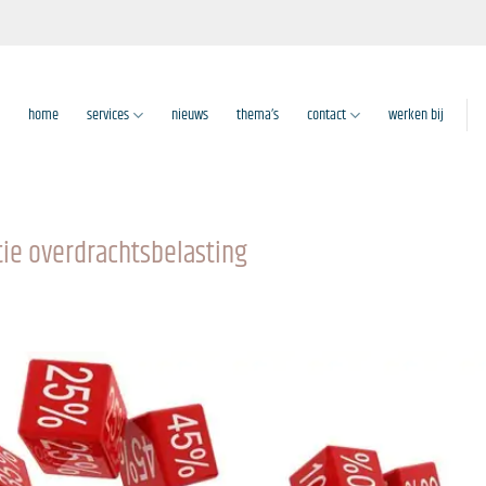
home
services
nieuws
thema’s
contact
werken bij
tie overdrachtsbelasting