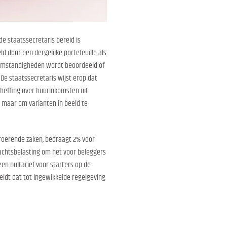
e staatssecretaris bereid is
ld door een dergelijke portefeuille als
n omstandigheden wordt beoordeeld of
e staatssecretaris wijst erop dat
heffing over huurinkomsten uit
, maar om varianten in beeld te
nroerende zaken, bedraagt 2% voor
rachtsbelasting om het voor beleggers
en nultarief voor starters op de
eidt dat tot ingewikkelde regelgeving