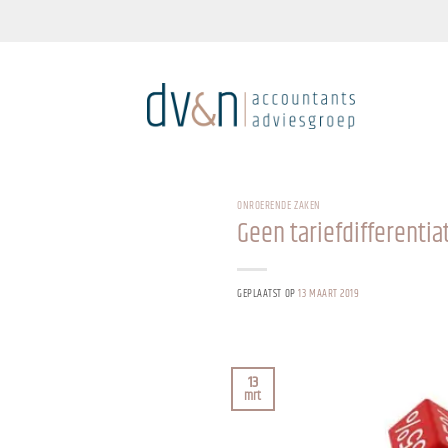
Ga
naar
inhoud
ONROERENDE ZAKEN
Geen tariefdifferentia
GEPLAATST OP
13 MAART 2019
13
mrt