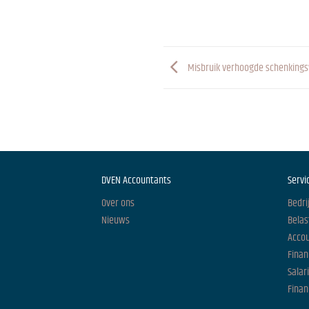
Misbruik verhoogde schenkingsvr
DVEN Accountants
Servi
Over ons
Bedri
Nieuws
Belas
Acco
Finan
Salar
Finan