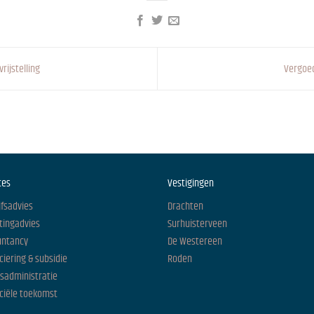
ijstelling
Vergoed
ces
Vestigingen
jfsadvies
Drachten
tingadvies
Surhuisterveen
untancy
De Westereen
ciering & subsidie
Roden
isadministratie
ciële toekomst