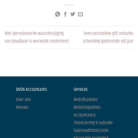
Niet-gerealiseerde waardestijging
Geen periodieke gift ondanks
van goudbaar is werkelijk rendement
schenking gedurende vijf jaar
DVEN Accountants
Services
Over ons
Bedrijfsadvies
Nieuws
Belastingadvies
Accountancy
Financiering & subsidie
Salarisadministratie