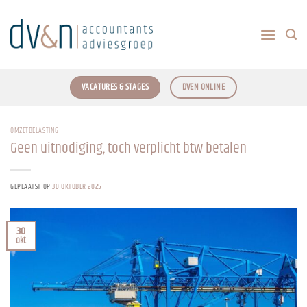
Ga
naar
inhoud
VACATURES & STAGES
DVEN ONLINE
OMZETBELASTING
Geen uitnodiging, toch verplicht btw betalen
GEPLAATST OP
30 OKTOBER 2025
30
okt