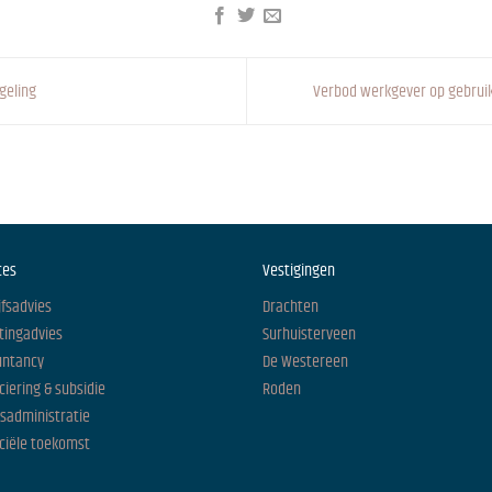
geling
Verbod werkgever op gebruik
ces
Vestigingen
jfsadvies
Drachten
tingadvies
Surhuisterveen
untancy
De Westereen
ciering & subsidie
Roden
isadministratie
ciële toekomst