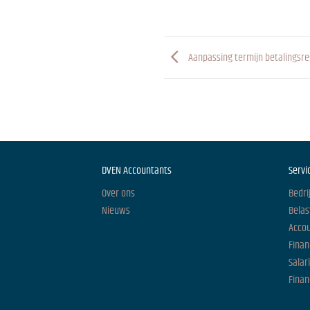
Aanpassing termijn betalingsre
DVEN Accountants
Servi
Over ons
Bedri
Nieuws
Belas
Acco
Finan
Salar
Finan