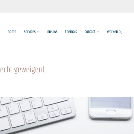
home
services
nieuws
thema’s
contact
werken bij
recht geweigerd