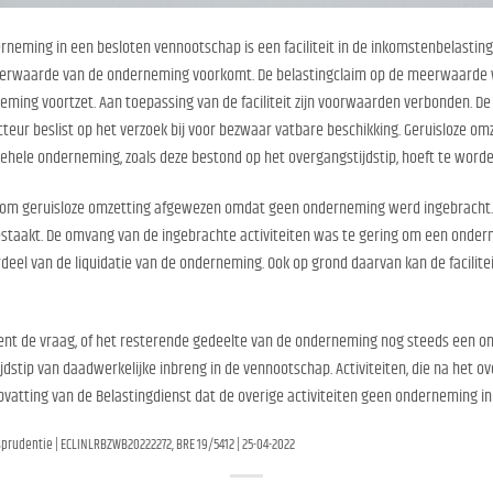
neming in een besloten vennootschap is een faciliteit in de inkomstenbelasting, 
erwaarde van de onderneming voorkomt. De belastingclaim op de meerwaarde 
ming voortzet. Aan toepassing van de faciliteit zijn voorwaarden verbonden. De 
teur beslist op het verzoek bij voor bezwaar vatbare beschikking. Geruisloze om
gehele onderneming, zoals deze bestond op het overgangstijdstip, hoeft te word
k om geruisloze omzetting afgewezen omdat geen onderneming werd ingebracht
taakt. De omvang van de ingebrachte activiteiten was te gering om een onder
eel van de liquidatie van de onderneming. Ook op grond daarvan kan de facilite
ient de vraag, of het resterende gedeelte van de onderneming nog steeds een 
dstip van daadwerkelijke inbreng in de vennootschap. Activiteiten, die na het over
pvatting van de Belastingdienst dat de overige activiteiten geen onderneming in
prudentie | ECLINLRBZWB20222272, BRE 19/5412 | 25-04-2022