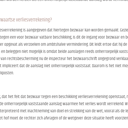
waartse verliesverrekening?
iesverrekening is aangegeven dat hiertegen bezwaar kan worden gemaakt. Gezien 
gen een voor bezwaar vatbare beschikking, is dit de ingang voor bezwaar en be
ner opgevat als verzoeken om ambtshalve vermindering. Dit leidt ertoe dat hij 
en beleggen niet mogelijk is omdat beide aanslagen reeds onherroepelijk vastst
van rechtsbescherming nu de inspecteur het bezwaarschrift ongegrond verklaar
 impliceert dat de aanslag niet onherroepelijk vaststaat. Daarom is het niet mo
ekposten.
k, dat het feit dat bezwaar tegen een beschikking verliesverrekening openstaat,
 onherroepelijk vaststaande aanslag waarmee het verlies wordt verrekend. W
erpreteerd met inachtneming van doel en strekking van de wet, vooral als de le
et hof moet de rechter zich afvragen of de wetgever deze situatie heeft voorzie