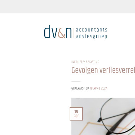
Ga
naar
inhoud
INKOMSTENBELASTING
Gevolgen verliesverre
GEPLAATST OP
18 APRIL 2024
18
apr