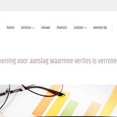
home
services
nieuws
thema’s
contact
werken bij
kening voor aanslag waarmee verlies is verrek