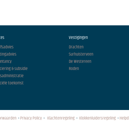
ces
Vestigingen
jfsadvies
Drachten
tingadvies
Surhuisterveen
untancy
De Westereen
ciering & subsidie
Roden
isadministratie
ciële toekomst
orwaarden
•
Privacy Policy
•
Klachtenregeling
•
Klokkenluidersregeling
•
Helpd