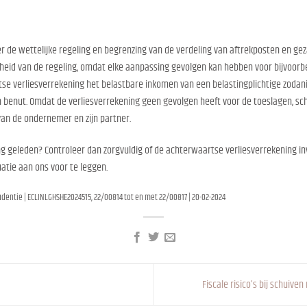
er de wettelijke regeling en begrenzing van de verdeling van aftrekposten en 
rheid van de regeling, omdat elke aanpassing gevolgen kan hebben voor bijvoorb
tse verliesverrekening het belastbare inkomen van een belastingplichtige zodan
benut. Omdat de verliesverrekening geen gevolgen heeft voor de toeslagen, schui
an de ondernemer en zijn partner.
ng geleden? Controleer dan zorgvuldig of de achterwaartse verliesverrekening in
tuatie aan ons voor te leggen.
udentie | ECLINLGHSHE2024515, 22/00814 tot en met 22/00817 | 20-02-2024
Fiscale risico’s bij schui