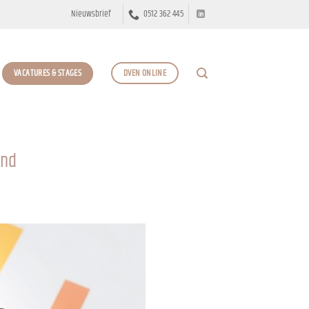
Nieuwsbrief
0512 362 445
VACATURES & STAGES
DVEN ONLINE
end