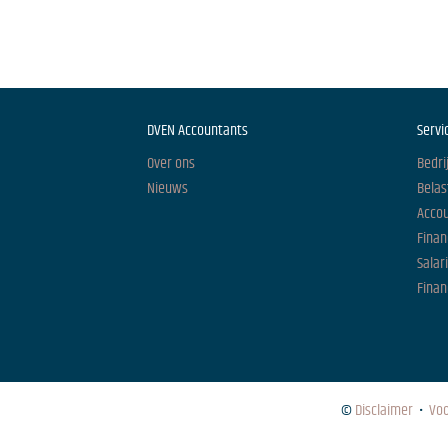
DVEN Accountants
Servi
Over ons
Bedri
Nieuws
Belas
Acco
Finan
Salar
Finan
©
Disclaimer
•
Vo