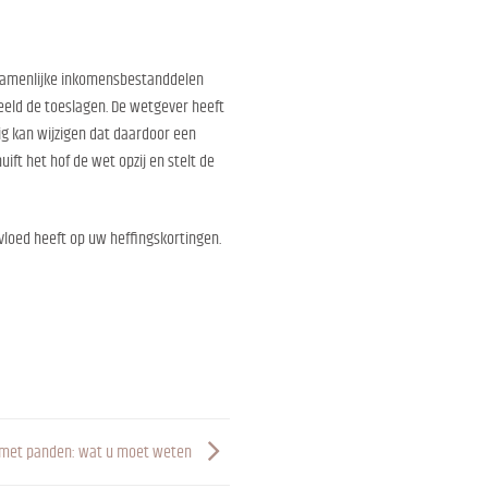
gezamenlijke inkomensbestanddelen
eeld de toeslagen. De wetgever heeft
ig kan wijzigen dat daardoor een
ft het hof de wet opzij en stelt de
vloed heeft op uw heffingskortingen.
ven met panden: wat u moet weten