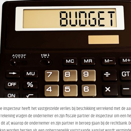
De inspecteur heeft het vastgestelde verlies bij beschikking verrekend met de a
errekening vragen de ondernemer en zijn fiscale partner de inspecteur om een h
t dit af, waarop de ondernemer en zijn partner in beroep gaan bij de rechtbank. D
an worden herzien als een onherroepelijk vaststaande aanslag wordt verminde