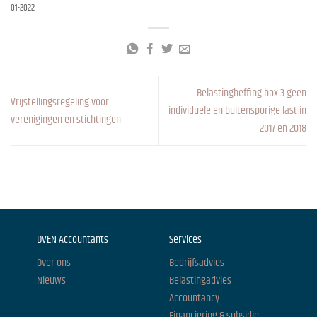
01-2022
Belastingheffing box 3 geen
Vrijstellingsregeling voor
individuele en buitensporige last in
verenigingen en stichtingen
2017 en 2018
DVEN Accountants
Services
Over ons
Bedrijfsadvies
Nieuws
Belastingadvies
Accountancy
Financiering & subsidie