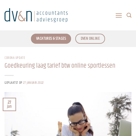
Ga
naar
inhoud
VACATURES & STAGES
DVEN ONLINE
CORONA UPDATE
Goedkeuring laag tarief btw online sportlessen
GEPLAATST OP
27 JANUARI 2022
27
jan