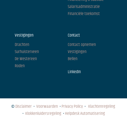
Salarisadministratie
Financiële toekomst
Vestigingen
Contact
Drachten
Contact opnemen
Surhuisterveen
Vestigingen
De Westereen
Bellen
Roden
LinkedIn
©
Disclaimer
•
Voorwaarden
•
Privacy Policy
•
Klachtenregeling
•
Klokkenluidersregeling
•
Helpdesk Automatisering