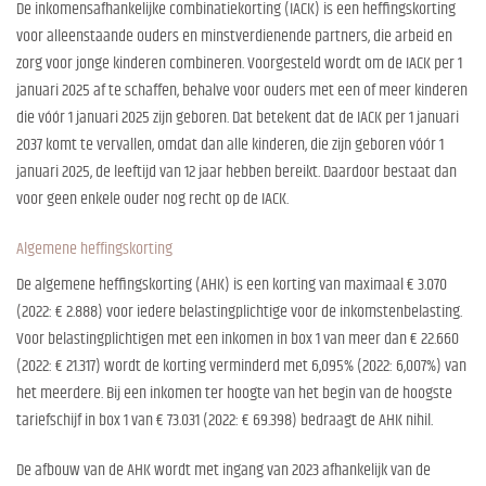
De inkomensafhankelijke combinatiekorting (IACK) is een heffingskorting
voor alleenstaande ouders en minstverdienende partners, die arbeid en
zorg voor jonge kinderen combineren. Voorgesteld wordt om de IACK per 1
januari 2025 af te schaffen, behalve voor ouders met een of meer kinderen
die vóór 1 januari 2025 zijn geboren. Dat betekent dat de IACK per 1 januari
2037 komt te vervallen, omdat dan alle kinderen, die zijn geboren vóór 1
januari 2025, de leeftijd van 12 jaar hebben bereikt. Daardoor bestaat dan
voor geen enkele ouder nog recht op de IACK.
Algemene heffingskorting
De algemene heffingskorting (AHK) is een korting van maximaal € 3.070
(2022: € 2.888) voor iedere belastingplichtige voor de inkomstenbelasting.
Voor belastingplichtigen met een inkomen in box 1 van meer dan € 22.660
(2022: € 21.317) wordt de korting verminderd met 6,095% (2022: 6,007%) van
het meerdere. Bij een inkomen ter hoogte van het begin van de hoogste
tariefschijf in box 1 van € 73.031 (2022: € 69.398) bedraagt de AHK nihil.
De afbouw van de AHK wordt met ingang van 2023 afhankelijk van de