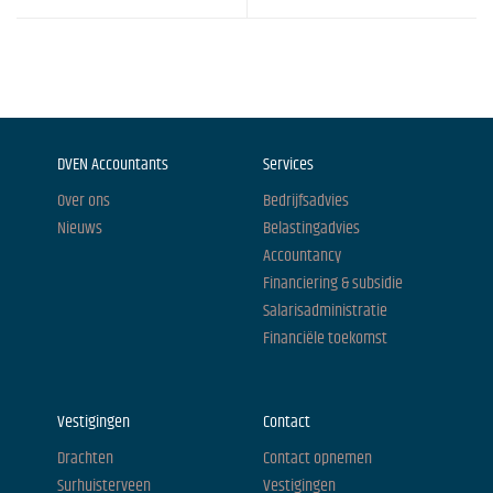
DVEN Accountants
Services
Over ons
Bedrijfsadvies
Nieuws
Belastingadvies
Accountancy
Financiering & subsidie
Salarisadministratie
Financiële toekomst
Vestigingen
Contact
Drachten
Contact opnemen
Surhuisterveen
Vestigingen