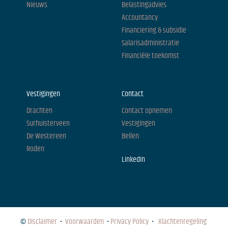
Nieuws
Belastingadvies
Accountancy
Financiering & subsidie
Salarisadministratie
Financiële toekomst
Vestigingen
Contact
Drachten
Contact opnemen
Surhuisterveen
Vestigingen
De Westereen
Bellen
Roden
LinkedIn
©
Disclaimer
•
Voorwaarden
•
Privacy Policy
•
Klachtenregeling