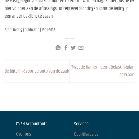
De vastgelegde afspraken moeten uiteraard worden nagekomen. Als de bv
niet voldoet aan de aflossings- of renteverplichtingen komt de lening in
een ander daglicht te staan.
Bron: Overig | publicatie | 15-11-2018
Tweede Kamer neemt Belastingplan
De bijtelling voor de auto van de zaak
2019 aan
DVEN Accountants
Services
Over ons
Bedrijfsadvies