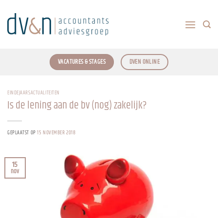
Ga
naar
inhoud
VACATURES & STAGES
DVEN ONLINE
EINDEJAARSACTUALITEITEN
Is de lening aan de bv (nog) zakelijk?
GEPLAATST OP
15 NOVEMBER 2018
15
nov