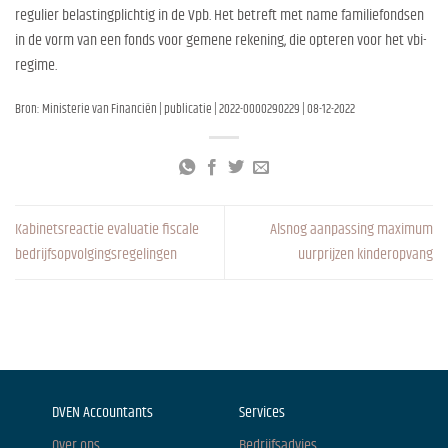
regulier belastingplichtig in de Vpb. Het betreft met name familiefondsen
in de vorm van een fonds voor gemene rekening, die opteren voor het vbi-
regime.
Bron: Ministerie van Financiën | publicatie | 2022-0000290229 | 08-12-2022
Kabinetsreactie evaluatie fiscale
Alsnog aanpassing maximum
bedrijfsopvolgingsregelingen
uurprijzen kinderopvang
DVEN Accountants
Services
Over ons
Bedrijfsadvies