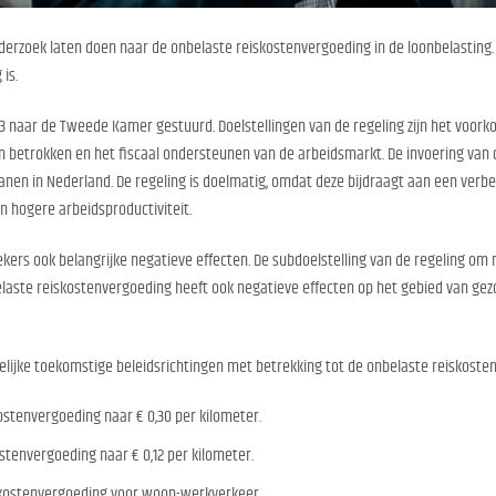
derzoek laten doen naar de onbelaste reiskostenvergoeding in de loonbelasting. 
is.
23 naar de Tweede Kamer gestuurd. Doelstellingen van de regeling zijn het voork
n betrokken en het fiscaal ondersteunen van de arbeidsmarkt. De invoering van d
nen in Nederland. De regeling is doelmatig, omdat deze bijdraagt aan een verb
n hogere arbeidsproductiviteit.
kers ook belangrijke negatieve effecten. De subdoelstelling van de regeling om n
laste reiskostenvergoeding heeft ook negatieve effecten op het gebied van gez
lijke toekomstige beleidsrichtingen met betrekking tot de onbelaste reiskoste
stenvergoeding naar € 0,30 per kilometer.
stenvergoeding naar € 0,12 per kilometer.
skostenvergoeding voor woon-werkverkeer.