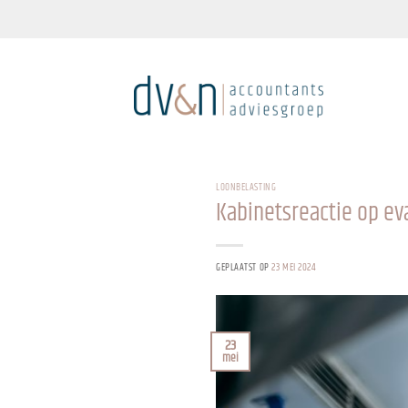
Ga
naar
inhoud
LOONBELASTING
Kabinetsreactie op ev
GEPLAATST OP
23 MEI 2024
23
mei