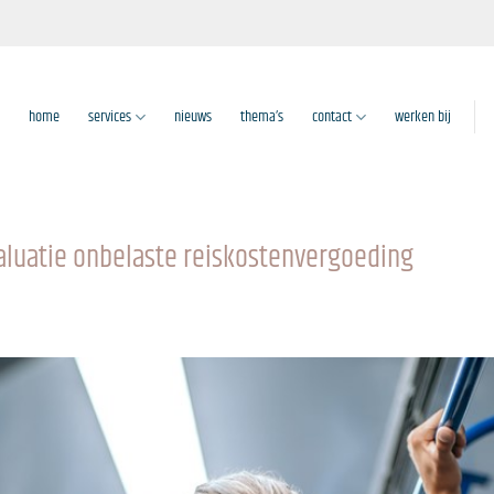
home
services
nieuws
thema’s
contact
werken bij
aluatie onbelaste reiskostenvergoeding