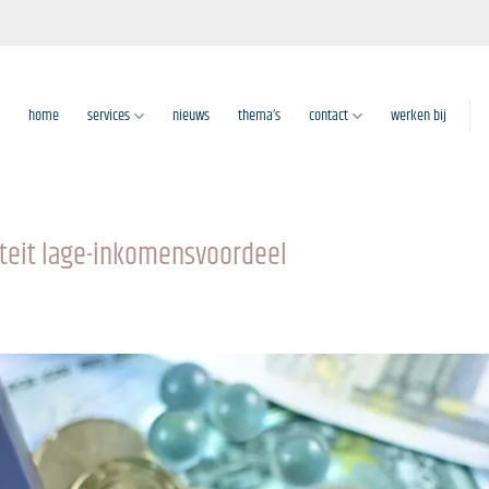
home
services
nieuws
thema’s
contact
werken bij
iteit lage-inkomensvoordeel