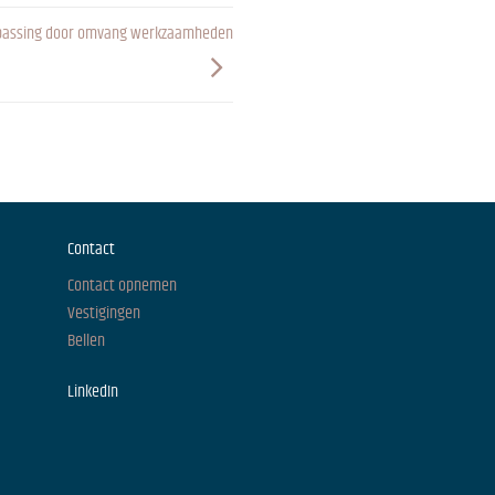
toepassing door omvang werkzaamheden
Contact
Contact opnemen
Vestigingen
Bellen
LinkedIn