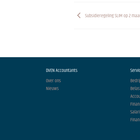
Subsidieregeling SLIM op 2 maa
DVEN Accountants
Servi
Over ons
Bedri
Nieuws
Belas
Acco
Finan
Salar
Finan