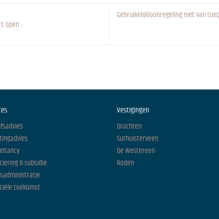
Gebruikelijkloonregeling niet van 
rt open
ces
Vestigingen
jfsadvies
Drachten
tingadvies
Surhuisterveen
untancy
De Westereen
ciering & subsidie
Roden
isadministratie
ciële toekomst