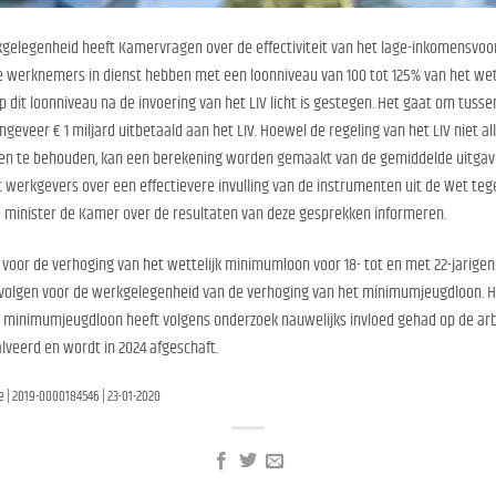
kgelegenheid heeft Kamervragen over de effectiviteit van het lage-inkomensvoor
werknemers in dienst hebben met een loonniveau van 100 tot 125% van het wett
dit loonniveau na de invoering van het LIV licht is gestegen. Het gaat om tuss
ongeveer € 1 miljard uitbetaald aan het LIV. Hoewel de regeling van het LIV niet
nen te behouden, kan een berekening worden gemaakt van de gemiddelde uitgave
met werkgevers over een effectievere invulling van de instrumenten uit de Wet
 de minister de Kamer over de resultaten van deze gesprekken informeren.
oor de verhoging van het wettelijk minimumloon voor 18- tot en met 22-jarigen. 
volgen voor de werkgelegenheid van de verhoging van het minimumjeugdloon. He
et minimumjeugdloon heeft volgens onderzoek nauwelijks invloed gehad op de arb
lveerd en wordt in 2024 afgeschaft.
e | 2019-0000184546 | 23-01-2020