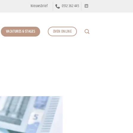
Nieuwsbrief
0512 362 445
VACATURES & STAGES
DVEN ONLINE