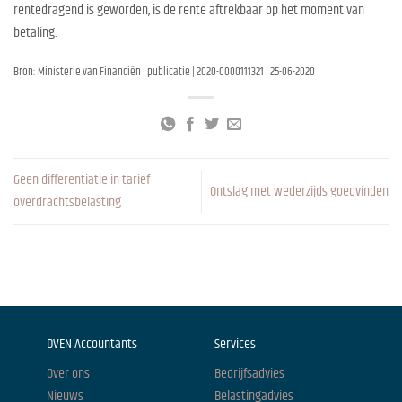
rentedragend is geworden, is de rente aftrekbaar op het moment van
betaling.
Bron: Ministerie van Financiën | publicatie | 2020-0000111321 | 25-06-2020
Geen differentiatie in tarief
Ontslag met wederzijds goedvinden
overdrachtsbelasting
DVEN Accountants
Services
Over ons
Bedrijfsadvies
Nieuws
Belastingadvies