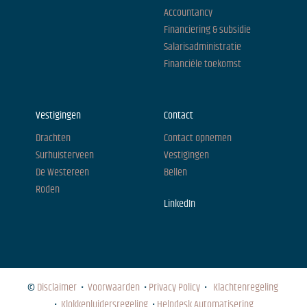
Accountancy
Financiering & subsidie
Salarisadministratie
Financiële toekomst
Vestigingen
Contact
Drachten
Contact opnemen
Surhuisterveen
Vestigingen
De Westereen
Bellen
Roden
LinkedIn
©
Disclaimer
•
Voorwaarden
•
Privacy Policy
•
Klachtenregeling
•
Klokkenluidersregeling
•
Helpdesk Automatisering