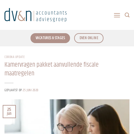
Ga
naar
inhoud
VACATURES & STAGES
DVEN ONLINE
CORONA UPDATE
Kamervragen pakket aanvullende fiscale
maatregelen
GEPLAATST OP
25 JUNI 2020
25
jun