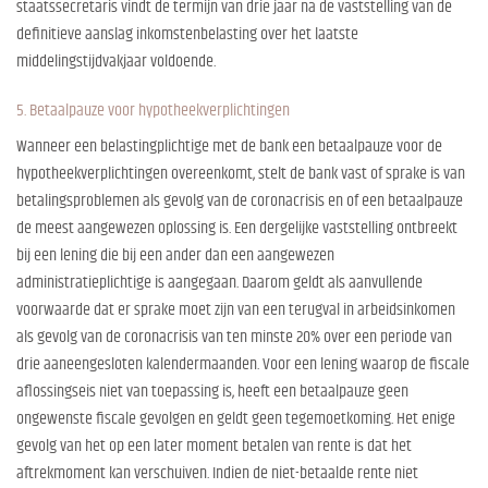
staatssecretaris vindt de termijn van drie jaar na de vaststelling van de
definitieve aanslag inkomstenbelasting over het laatste
middelingstijdvakjaar voldoende.
5. Betaalpauze voor hypotheekverplichtingen
Wanneer een belastingplichtige met de bank een betaalpauze voor de
hypotheekverplichtingen overeenkomt, stelt de bank vast of sprake is van
betalingsproblemen als gevolg van de coronacrisis en of een betaalpauze
de meest aangewezen oplossing is. Een dergelijke vaststelling ontbreekt
bij een lening die bij een ander dan een aangewezen
administratieplichtige is aangegaan. Daarom geldt als aanvullende
voorwaarde dat er sprake moet zijn van een terugval in arbeidsinkomen
als gevolg van de coronacrisis van ten minste 20% over een periode van
drie aaneengesloten kalendermaanden. Voor een lening waarop de fiscale
aflossingseis niet van toepassing is, heeft een betaalpauze geen
ongewenste fiscale gevolgen en geldt geen tegemoetkoming. Het enige
gevolg van het op een later moment betalen van rente is dat het
aftrekmoment kan verschuiven. Indien de niet-betaalde rente niet