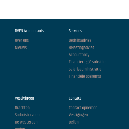
DVEN Accountants
Services
Over ons
Bedrijfsadvies
Nieuws
Belastingadvies
Accountancy
Financiering & subsidie
Salarisadministratie
Financiële toekomst
Vestigingen
Contact
Drachten
Contact opnemen
Surhuisterveen
Vestigingen
De Westereen
Bellen