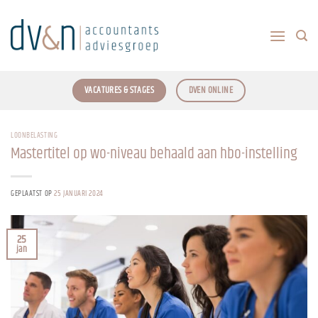
Ga
naar
inhoud
VACATURES & STAGES
DVEN ONLINE
LOONBELASTING
Mastertitel op wo-niveau behaald aan hbo-instelling
GEPLAATST OP
25 JANUARI 2024
25
jan