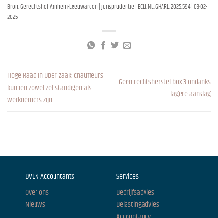
Bron: Gerechtshof Arnhem-Leeuwarden | jurisprudentie | ECLI:NL:GHARL:2025:594 | 03-02-
2025
Hoge Raad in Uber-zaak: chauffeurs
Geen rechtsherstel box 3 ondanks
kunnen zowel zelfstandigen als
lagere aanslag
werknemers zijn
DVEN Accountants
Services
Over ons
Bedrijfsadvies
Nieuws
Belastingadvies
Accountancy