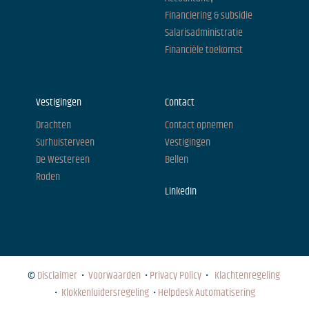
Financiering & subsidie
Salarisadministratie
Financiële toekomst
Vestigingen
Contact
Drachten
Contact opnemen
Surhuisterveen
Vestigingen
De Westereen
Bellen
Roden
LinkedIn
©
Disclaimer
•
Voorwaarden
•
Privacy Policy
•
Klachtenregeling
•
Klokkenluidersregeling
•
Helpdesk Automatisering