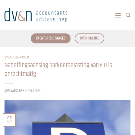
Ga
naar
inhoud
VACATURES & STAGES
DVEN ONLINE
OVERIGE HEFFINGEN
Naheffingsaanslag parkeerbelasting van € 0 is
onrechtmatig
GEPLAATST OP
6 MAART 2025
06
mrt