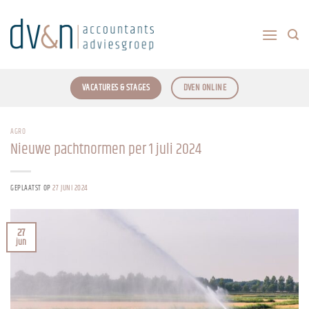
Ga
naar
inhoud
VACATURES & STAGES
DVEN ONLINE
AGRO
Nieuwe pachtnormen per 1 juli 2024
GEPLAATST OP
27 JUNI 2024
27
jun