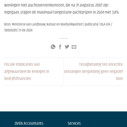
woningen met pachtovereenkomsten, die na 31 augustus 2007 zijn
ingegaan, stijgen de maximaal toegestane pachtprijzen in 2024 met 3,8%.
Bron: Ministerie van Landbouw, Natuur en Voedselkwaliteit | publicatie | DGA-EIA /
59009285 | 11-06-2024
Fiscale implicaties van
Terugbetaling ten onrechte
afgewaardeerde leningen in
ontvangen vergoeding geen negatief
bedrijfsfinanciën
loon
DVEN Accountants
Services