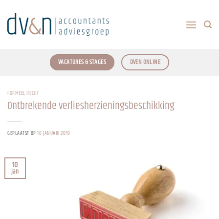
Ga
naar
inhoud
VACATURES & STAGES
DVEN ONLINE
FORMEEL RECHT
Ontbrekende verliesherzieningsbeschikking
GEPLAATST OP
10 JANUARI 2019
10
jan