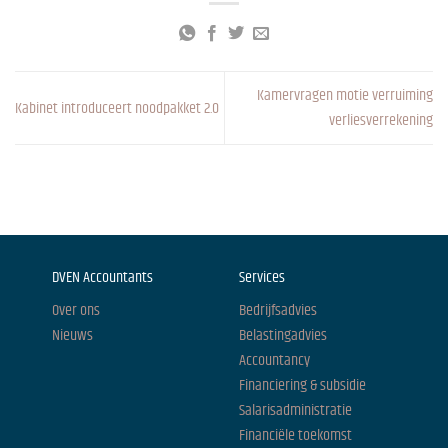
Kamervragen motie verruiming
Kabinet introduceert noodpakket 2.0
verliesverrekening
DVEN Accountants
Services
Over ons
Bedrijfsadvies
Nieuws
Belastingadvies
Accountancy
Financiering & subsidie
Salarisadministratie
Financiële toekomst