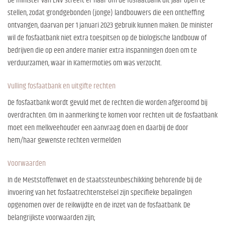
De minister van LNV streeft er naar om de fosfaatbank dit jaar open te
stellen, zodat grondgebonden (jonge) landbouwers die een ontheffing
ontvangen, daarvan per 1 januari 2023 gebruik kunnen maken. De minister
wil de fosfaatbank niet extra toespitsen op de biologische landbouw of
bedrijven die op een andere manier extra inspanningen doen om te
verduurzamen, waar in Kamermoties om was verzocht.
Vulling fosfaatbank en uitgifte rechten
De fosfaatbank wordt gevuld met de rechten die worden afgeroomd bij
overdrachten. Om in aanmerking te komen voor rechten uit de fosfaatbank
moet een melkveehouder een aanvraag doen en daarbij de door
hem/haar gewenste rechten vermelden
Voorwaarden
In de Meststoffenwet en de staatssteunbeschikking behorende bij de
invoering van het fosfaatrechtenstelsel zijn specifieke bepalingen
opgenomen over de reikwijdte en de inzet van de fosfaatbank. De
belangrijkste voorwaarden zijn;