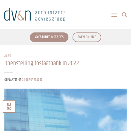
Ga
naar
inhoud
VACATURES & STAGES
DVEN ONLINE
AGRO
Openstelling fosfaatbank in 2022
GEPLAATST OP
3 FEBRUARI 2022
03
feb