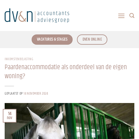
Ga
naar
inhoud
VACATURES & STAGES
DVEN ONLINE
INKOMSTENBELASTING
Paardenaccommodatie als onderdeel van de eigen
woning?
GEPLAATST OP
14 NOVEMBER 2024
14
nov