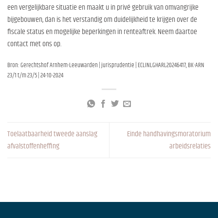
een vergelijkbare situatie en maakt u in privé gebruik van omvangrijke
bijgebouwen, dan is het verstandig om duidelijkheid te krijgen over de
fiscale status en mogelijke beperkingen in renteaftrek. Neem daartoe
contact met ons op.
Bron: Gerechtshof Arnhem-Leeuwarden | jurisprudentie | ECLINLGHARL20246417, BK-ARN
23/1 t/m 23/5 | 24-10-2024
Toelaatbaarheid tweede aanslag
Einde handhavingsmoratorium
afvalstoffenheffing
arbeidsrelaties