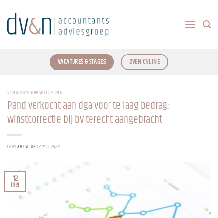
Ga
naar
inhoud
VACATURES & STAGES
DVEN ONLINE
VENNOOTSCHAPSBELASTING
Pand verkocht aan dga voor te laag bedrag:
winstcorrectie bij bv terecht aangebracht
GEPLAATST OP
12 MEI 2022
12
mei