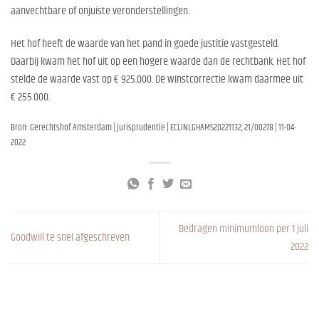
aanvechtbare of onjuiste veronderstellingen.
Het hof heeft de waarde van het pand in goede justitie vastgesteld.
Daarbij kwam het hof uit op een hogere waarde dan de rechtbank. Het hof
stelde de waarde vast op € 925.000. De winstcorrectie kwam daarmee uit
€ 255.000.
Bron: Gerechtshof Amsterdam | jurisprudentie | ECLINLGHAMS20221132, 21/00278 | 11-04-
2022
Bedragen minimumloon per 1 juli
Goodwill te snel afgeschreven
2022