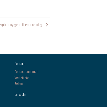
erplichting gebruik eHerkenning
Contact
Contact opnemen
Vestigingen
Bellen
LinkedIn