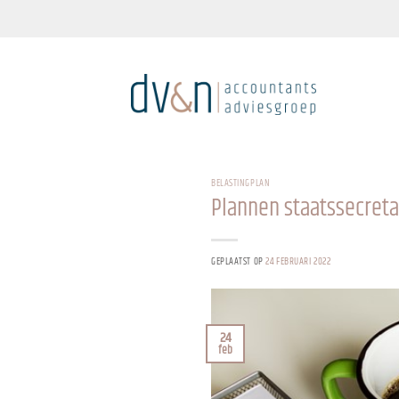
Ga
naar
inhoud
BELASTINGPLAN
Plannen staatssecreta
GEPLAATST OP
24 FEBRUARI 2022
24
feb