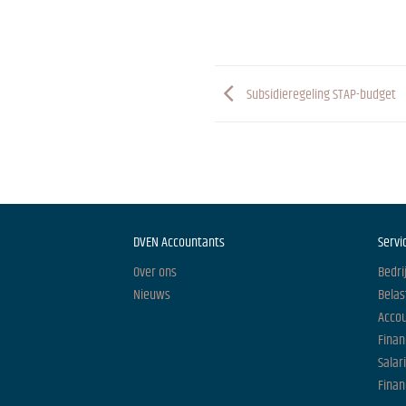
Subsidieregeling STAP-budget
DVEN Accountants
Servi
Over ons
Bedri
Nieuws
Belas
Acco
Finan
Salar
Finan