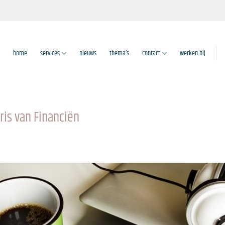
home
services
nieuws
thema’s
contact
werken bij
ris van Financiën