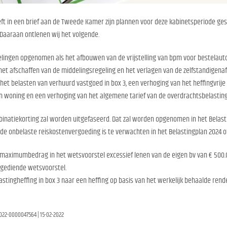
ft in een brief aan de Tweede Kamer zijn plannen voor deze kabinetsperiode ges
 Daaraan ontlenen wij het volgende.
elingen opgenomen als het afbouwen van de vrijstelling van bpm voor bestelaut
het afschaffen van de middelingsregeling en het verlagen van de zelfstandigenaft
et belasten van verhuurd vastgoed in box 3, een verhoging van het heffingvrije 
gen woning en een verhoging van het algemene tarief van de overdrachtsbelasting
natiekorting zal worden uitgefaseerd. Dat zal worden opgenomen in het Belastin
de onbelaste reiskostenvergoeding is te verwachten in het Belastingplan 2024 o
maximumbedrag in het wetsvoorstel excessief lenen van de eigen bv van € 500.
ngediende wetsvoorstel.
stingheffing in box 3 naar een heffing op basis van het werkelijk behaalde rende
2022-0000047564 | 15-02-2022