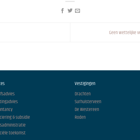
Geen wettelijke v
ces
Vestigingen
jfsadvies
Drachten
tingadvies
Surhuisterveen
untancy
De Westereen
ciering & subsidie
Roden
isadministratie
ciële toekomst