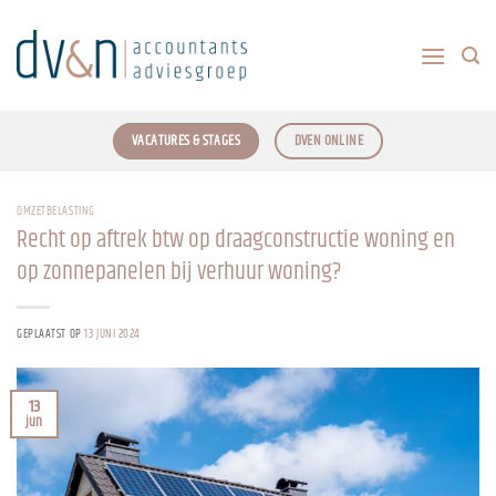
Ga
naar
inhoud
VACATURES & STAGES
DVEN ONLINE
OMZETBELASTING
Recht op aftrek btw op draagconstructie woning en
op zonnepanelen bij verhuur woning?
GEPLAATST OP
13 JUNI 2024
13
jun