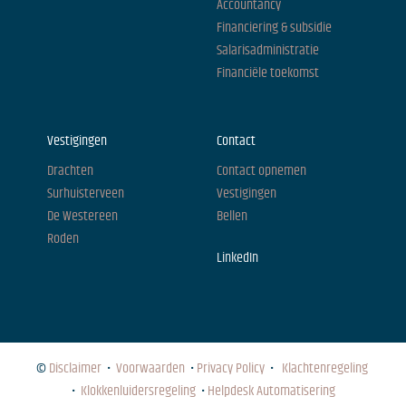
Accountancy
Financiering & subsidie
Salarisadministratie
Financiële toekomst
Vestigingen
Contact
Drachten
Contact opnemen
Surhuisterveen
Vestigingen
De Westereen
Bellen
Roden
LinkedIn
©
Disclaimer
•
Voorwaarden
•
Privacy Policy
•
Klachtenregeling
•
Klokkenluidersregeling
•
Helpdesk Automatisering