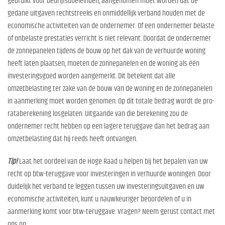
gebruikt voor bedrijfsdoeleinden, aangenomen moet worden dat de
gedane uitgaven rechtstreeks en onmiddellijk verband houden met de
economische activiteiten van de ondernemer. Of een ondernemer belaste
of onbelaste prestaties verricht is niet relevant. Doordat de ondernemer
de zonnepanelen tijdens de bouw op het dak van de verhuurde woning
heeft laten plaatsen, moeten de zonnepanelen en de woning als één
investeringsgoed worden aangemerkt. Dit betekent dat alle
omzetbelasting ter zake van de bouw van de woning en de zonnepanelen
in aanmerking moet worden genomen. Op dit totale bedrag wordt de pro-
rataberekening losgelaten. Uitgaande van die berekening zou de
ondernemer recht hebben op een lagere teruggave dan het bedrag aan
omzetbelasting dat hij reeds heeft ontvangen.
Tip!
Laat het oordeel van de Hoge Raad u helpen bij het bepalen van uw
recht op btw-teruggave voor investeringen in verhuurde woningen. Door
duidelijk het verband te leggen tussen uw investeringsuitgaven en uw
economische activiteiten, kunt u nauwkeuriger beoordelen of u in
aanmerking komt voor btw-teruggave. Vragen? Neem gerust contact met
ons op.