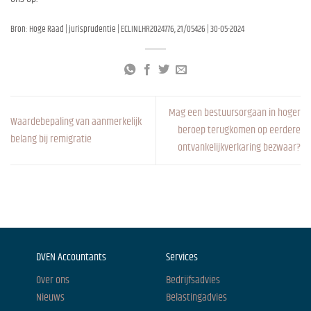
Bron: Hoge Raad | jurisprudentie | ECLINLHR2024776, 21/05426 | 30-05-2024
Mag een bestuursorgaan in hoger
Waardebepaling van aanmerkelijk
beroep terugkomen op eerdere
belang bij remigratie
ontvankelijkverkaring bezwaar?
DVEN Accountants
Services
Over ons
Bedrijfsadvies
Nieuws
Belastingadvies