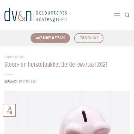
Ga
naar
inhoud
VACATURES & STAGES
DVEN ONLINE
CORONA UPDATE
Steun- en herstelpakket derde kwartaal 2021
GEPLAATST OP
31 MEI 2021
31
mei