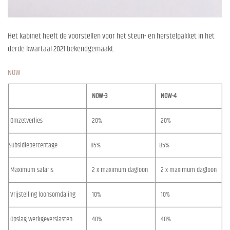
Het kabinet heeft de voorstellen voor het steun- en herstelpakket in het
derde kwartaal 2021 bekendgemaakt.
NOW
NOW-3
NOW-4
Omzetverlies
20%
20%
Subsidiepercentage
85%
85%
Maximum salaris
2 x maximum dagloon
2 x maximum dagloon
Vrijstelling loonsomdaling
10%
10%
Opslag werkgeverslasten
40%
40%