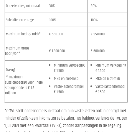
Omzetverlies, minimaal
30%
30%
Subsidiepercentage
100%
100%
Maximum bedrag mkb*
€ 550.000
€ 550.000
Maximum grote
€ 1.200.000
€ 600.000
bedrijven*
Minimum vergoeding
Minimum vergoeding
Overig
€ 1.500
€ 1.500
* maximum
Mkb en niet-mkb
Mkb en niet-mkb
subsidiebedrag voor hele
Vaste-lastendrempel
Vaste-lastendrempel
steunperiode is € 1,8
€ 1.500
€ 1.500
miljoen
De TVL stelt ondernemers in staat om hun vaste lasten ook in een tijd met
minder of zelfs geen inkomsten te betalen. Het kabinet verlengt de TVL per
1 juli 2021 met één kwartaal (TVL-3), zonder aanpassingen in de regeling.