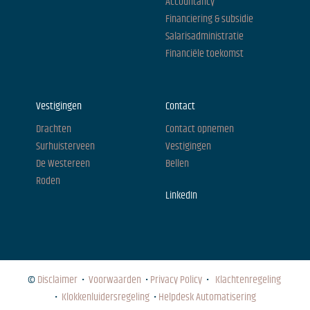
Accountancy
Financiering & subsidie
Salarisadministratie
Financiële toekomst
Vestigingen
Contact
Drachten
Contact opnemen
Surhuisterveen
Vestigingen
De Westereen
Bellen
Roden
LinkedIn
©
Disclaimer
•
Voorwaarden
•
Privacy Policy
•
Klachtenregeling
•
Klokkenluidersregeling
•
Helpdesk Automatisering