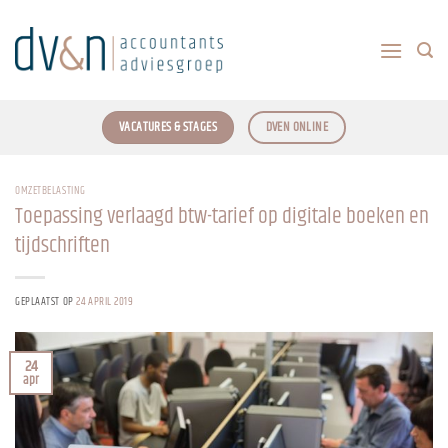
Ga
naar
inhoud
VACATURES & STAGES
DVEN ONLINE
OMZETBELASTING
Toepassing verlaagd btw-tarief op digitale boeken en
tijdschriften
GEPLAATST OP
24 APRIL 2019
24
apr