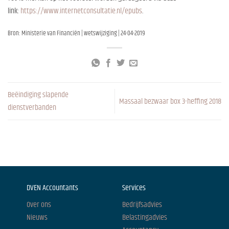
link:
https://www.internetconsultatie.nl/epubs
.
Bron: Ministerie van Financiën | wetswijziging | 24-04-2019
Beëindiging slapende
Massaal bezwaar box 3-heffing 2018
dienstverbanden
DVEN Accountants
Services
Over ons
Bedrijfsadvies
Nieuws
Belastingadvies