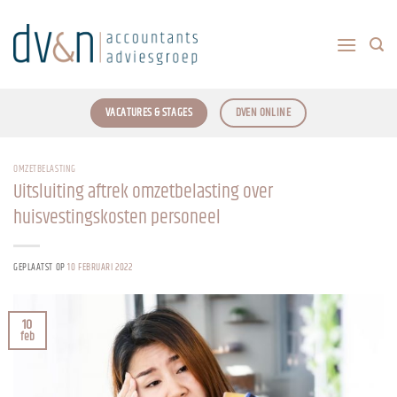
Ga
naar
inhoud
VACATURES & STAGES
DVEN ONLINE
OMZETBELASTING
Uitsluiting aftrek omzetbelasting over
huisvestingskosten personeel
GEPLAATST OP
10 FEBRUARI 2022
10
feb