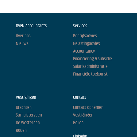
DVEN Accountants
Services
Over ons
Bedrijfsadvies
Nieuws
Belastingadvies
Accountancy
Financiering & subsidie
Salarisadministratie
Financiële toekomst
Vestigingen
Contact
Drachten
Contact opnemen
Surhuisterveen
Vestigingen
De Westereen
Bellen
Roden
LinkedIn