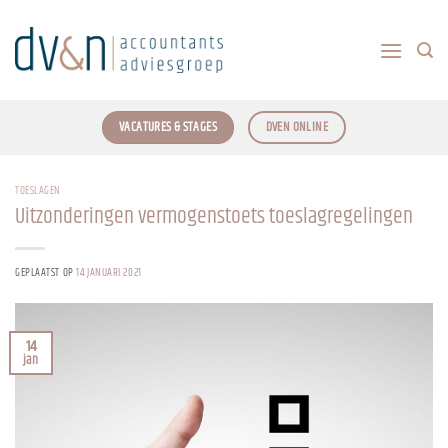
Ga
naar
inhoud
VACATURES & STAGES
DVEN ONLINE
TOESLAGEN
Uitzonderingen vermogenstoets toeslagregelingen
GEPLAATST OP
14 JANUARI 2021
14
jan