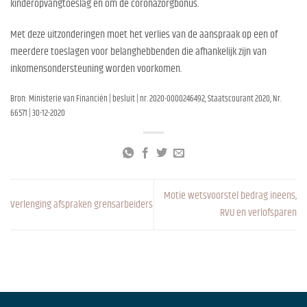
kinderopvangtoeslag en om de coronazorgbonus.
Met deze uitzonderingen moet het verlies van de aanspraak op een of
meerdere toeslagen voor belanghebbenden die afhankelijk zijn van
inkomensondersteuning worden voorkomen.
Bron: Ministerie van Financiën | besluit | nr. 2020-0000246492, Staatscourant 2020, Nr.
66571 | 30-12-2020
Motie wetsvoorstel bedrag ineens,
Verlenging afspraken grensarbeiders
RVU en verlofsparen