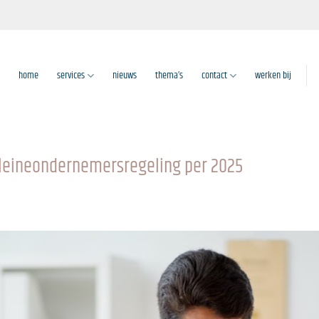
home
services
nieuws
thema’s
contact
werken bij
kleineondernemersregeling per 2025