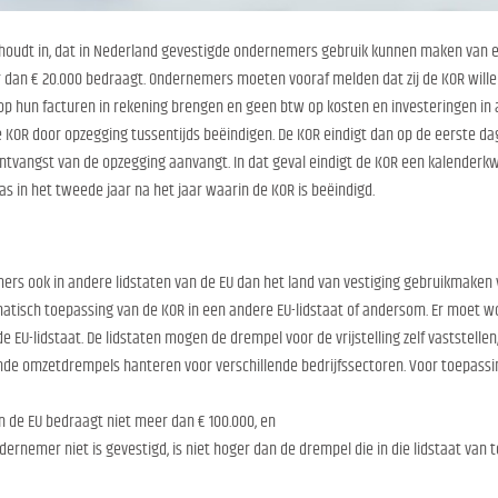
oudt in, dat in Nederland gevestigde ondernemers gebruik kunnen maken van een
 dan € 20.000 bedraagt. Ondernemers moeten vooraf melden dat zij de KOR will
p hun facturen in rekening brengen en geen btw op kosten en investeringen in a
OR door opzegging tussentijds beëindigen. De KOR eindigt dan op de eerste da
ontvangst van de opzegging aanvangt. In dat geval eindigt de KOR een kalenderkw
s in het tweede jaar na het jaar waarin de KOR is beëindigd.
ers ook in andere lidstaten van de EU dan het land van vestiging gebruikmaken 
atisch toepassing van de KOR in een andere EU-lidstaat of andersom. Er moet
e EU-lidstaat. De lidstaten mogen de drempel voor de vrijstelling zelf vaststel
ende omzetdrempels hanteren voor verschillende bedrijfssectoren. Voor toepassi
 de EU bedraagt niet meer dan € 100.000, en
ernemer niet is gevestigd, is niet hoger dan de drempel die in die lidstaat van t