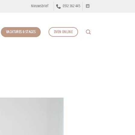
Nieuwsbrief
0512 362 445
VACATURES & STAGES
DVEN ONLINE