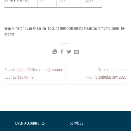
Vanaf € 1.005.572
0%
100%
5,33%
Bron: Ministerie van Financiën | besluit | 2019-0000203012, Staatscourant 2019, 66707 | 03-
01-2020
Belastingplan 2020 c.s. aangenomen
Tarieven loon- en
door Eerste Kamer
inkomstenbelasting 2020
DVEN Accountants
Services