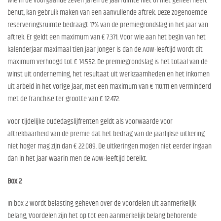
Wie in de voorgaande zeven jaren de jaarruimte niet of niet geheel heeft
benut, kan gebruik maken van een aanvullende aftrek. Deze zogenoemde
reserveringsruimte bedraagt 17% van de premiegrondslag in het jaar van
aftrek. Er geldt een maximum van € 7.371. Voor wie aan het begin van het
kalenderjaar maximaal tien jaar jonger is dan de AOW-leeftijd wordt dit
maximum verhoogd tot € 14.552. De premiegrondslag is het totaal van de
winst uit onderneming, het resultaat uit werkzaamheden en het inkomen
uit arbeid in het vorige jaar, met een maximum van € 110.111 en verminderd
met de franchise ter grootte van € 12.472.
Voor tijdelijke oudedagslijfrenten geldt als voorwaarde voor
aftrekbaarheid van de premie dat het bedrag van de jaarlijkse uitkering
niet hoger mag zijn dan € 22.089. De uitkeringen mogen niet eerder ingaan
dan in het jaar waarin men de AOW-leeftijd bereikt.
Box 2
In box 2 wordt belasting geheven over de voordelen uit aanmerkelijk
belang, Voordelen zijn het op tot een aanmerkelijk belang behorende