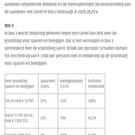
aandelen uitgekeerde dividend en de meeropbrengst bij vervreemding van
de aandelen. Het tarief in box 2 bedraagt in 2020 26,25%.
Box 3
In box 3 wordt belasting geheven tegen een tarief van 30% over de
grondslag voor sparen en beleggen. Dat is het vermogen in box 3
verminderd met de vrijstelling van € 30.846 per persoon. Schulden komen
tot een bedrag van € 3.100 per persoon niet in mindering op de grondslag
voor sparen en beleggen.
Deel grondslag
Spaardeel
Beleggingsdeel
Forfaitair
sparen en beleggen
0,06%
5,33%
rendement
Tot en met € 72.797
67%
33%
1,80%
Van € 72.797 tot en
21%
79%
4,22%
met € 1.005.572