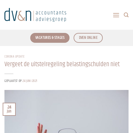
Ga
naar
inhoud
VACATURES & STAGES
DVEN ONLINE
CORONA UPDATE
Vergeet de uitstelregeling belastingschulden niet
GEPLAATST OP
24 JUNI 2021
24
jun