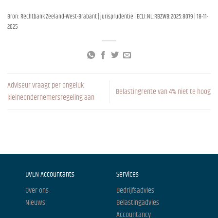
Bron: Rechtbank Zeeland-West-Brabant | jurisprudentie | ECLI:NL:RBZWB:2025:8079 | 18-11-
2025
Adviseur vraagt per ongeluk
Belastingrente van 4% niet te hoog
kleineondernemersregeling aan
DVEN Accountants
Services
Over ons
Bedrijfsadvies
Nieuws
Belastingadvies
Accountancy