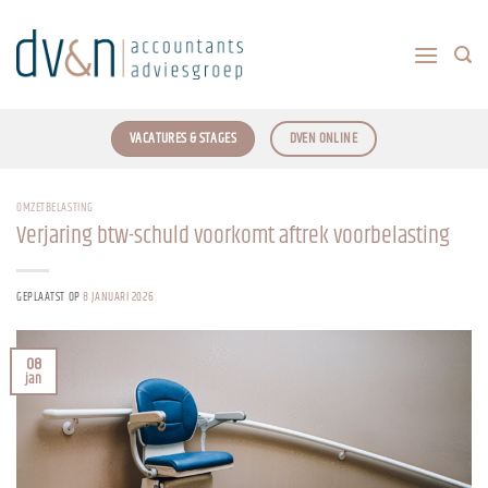
Ga
naar
inhoud
VACATURES & STAGES
DVEN ONLINE
OMZETBELASTING
Verjaring btw-schuld voorkomt aftrek voorbelasting
GEPLAATST OP
8 JANUARI 2026
08
jan