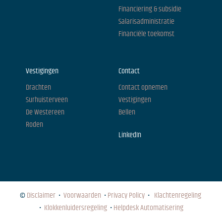
Financiering & subsidie
Salarisadministratie
Financiële toekomst
Vestigingen
Contact
Drachten
Contact opnemen
Surhuisterveen
Vestigingen
De Westereen
Bellen
Roden
LinkedIn
©
Disclaimer
•
Voorwaarden
•
Privacy Policy
•
Klachtenregeling
•
Klokkenluidersregeling
•
Helpdesk Automatisering