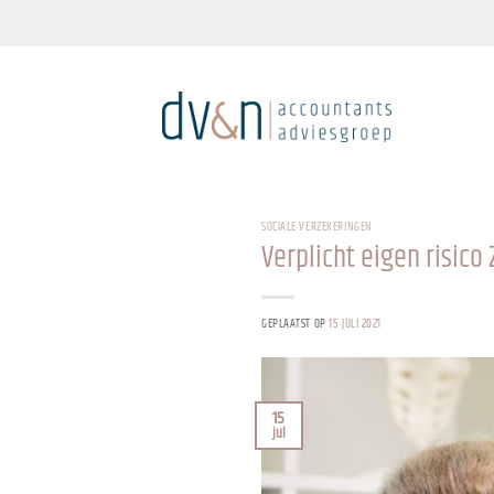
Ga
naar
inhoud
SOCIALE VERZEKERINGEN
Verplicht eigen risico
GEPLAATST OP
15 JULI 2021
15
jul