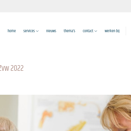
home
services
nieuws
thema’s
contact
werken bij
 Zvw 2022