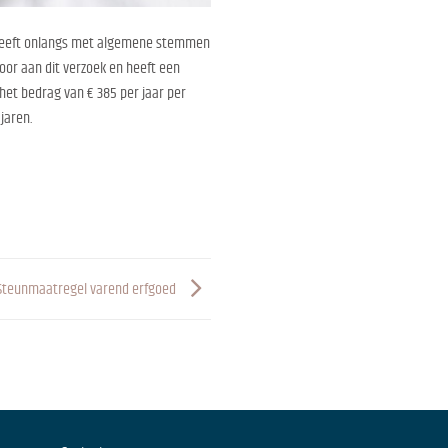
er heeft onlangs met algemene stemmen
or aan dit verzoek en heeft een
het bedrag van € 385 per jaar per
jaren.
Steunmaatregel varend erfgoed