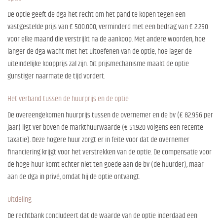
De optie geeft de dga het recht om het pand te kopen tegen een
vastgestelde prijs van € 500.000, verminderd met een bedrag van € 2.250
voor elke maand die verstrijkt na de aankoop. Met andere woorden, hoe
langer de dga wacht met het uitoefenen van de optie, hoe lager de
uiteindelijke koopprijs zal zijn. Dit prijsmechanisme maakt de optie
gunstiger naarmate de tijd vordert.
Het verband tussen de huurprijs en de optie
De overeengekomen huurprijs tussen de overnemer en de bv (€ 82.956 per
jaar) ligt ver boven de markthuurwaarde (€ 51.920 volgens een recente
taxatie). Deze hogere huur zorgt er in feite voor dat de overnemer
financiering krijgt voor het verstrekken van de optie. De compensatie voor
de hoge huur komt echter niet ten goede aan de bv (de huurder), maar
aan de dga in privé, omdat hij de optie ontvangt.
Uitdeling
De rechtbank concludeert dat de waarde van de optie inderdaad een