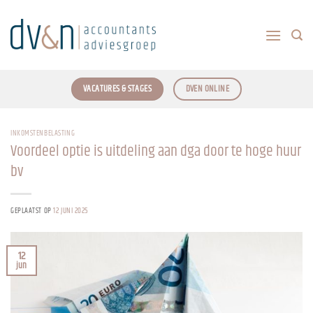
Ga
naar
inhoud
VACATURES & STAGES
DVEN ONLINE
INKOMSTENBELASTING
Voordeel optie is uitdeling aan dga door te hoge huur
bv
GEPLAATST OP
12 JUNI 2025
12
jun